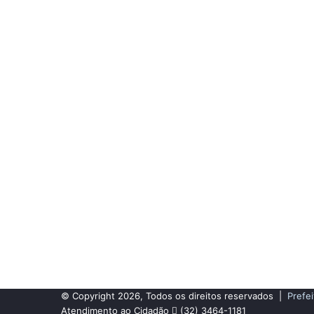
© Copyright 2026, Todos os direitos reservados |
Prefei
Atendimento ao Cidadão
(32) 3464-1181