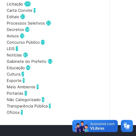
o
Licitação
315
s
Carta Convite
1
e
Editais
33
u
Processos Seletivos
32
e
Decretos
18
n
Avisos
15
d
Concurso Público
11
e
LEIS
7
r
Notícias
82
e
Gabinete do Prefeito
63
ç
Educação
16
o
Cultura
2
d
Esporte
1
e
Meio Ambiente
1
e
Portarias
5
m
Não Categorizado
4
a
Transparência Pública
1
i
Ofícios
1
l