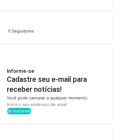
Siga-nos
0
Seguidores
Mantenha-se Informado
Informe-se
Cadastre seu e-mail para
receber notícias!
Você pode cancelar a qualquer momento.
I
n
s
i
r
Categorias
a