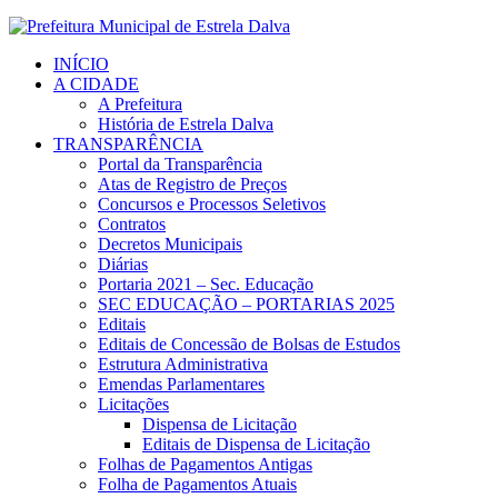
INÍCIO
A CIDADE
A Prefeitura
História de Estrela Dalva
TRANSPARÊNCIA
Portal da Transparência
Atas de Registro de Preços
Concursos e Processos Seletivos
Contratos
Decretos Municipais
Diárias
Portaria 2021 – Sec. Educação
SEC EDUCAÇÃO – PORTARIAS 2025
Editais
Editais de Concessão de Bolsas de Estudos
Estrutura Administrativa
Emendas Parlamentares
Licitações
Dispensa de Licitação
Editais de Dispensa de Licitação
Folhas de Pagamentos Antigas
Folha de Pagamentos Atuais