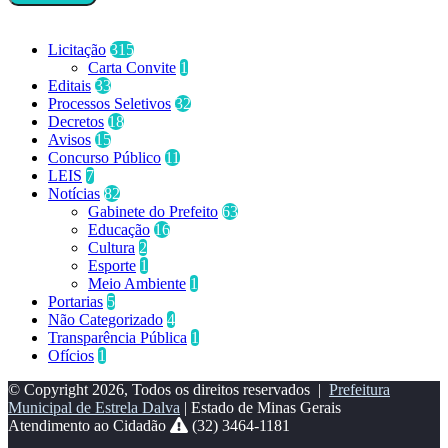
Categorias
Licitação
315
Carta Convite
1
Editais
33
Processos Seletivos
32
Decretos
18
Avisos
15
Concurso Público
11
LEIS
7
Notícias
82
Gabinete do Prefeito
63
Educação
16
Cultura
2
Esporte
1
Meio Ambiente
1
Portarias
5
Não Categorizado
4
Transparência Pública
1
Ofícios
1
© Copyright 2026, Todos os direitos reservados |
Prefeitura
Municipal de Estrela Dalva
| Estado de Minas Gerais
Atendimento ao Cidadão
(32) 3464-1181