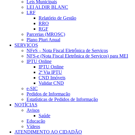
Leis Municipais
LEI ALDIR BLANC
LRF
Relatório de Gestão
RRO
RGF
Parcerias (MROSC)
Plano Pluri Anual
SERVIÇOS
NFeS – Nota Fiscal Eletrônica de Serviços
NFS-e (Nota Fiscal Eletrônica de Serviços) para MEI
IPTU Online
IPTU Online
2ª Via IPTU
CND Imóveis
Validar CND
e-SIC
Pedidos de Informação
Estatísticas de Pedidos de Informação
NOTÍCIAS
Avisos
Saúde
Educação
Vídeos
ATENDIMENTO AO CIDADÃO