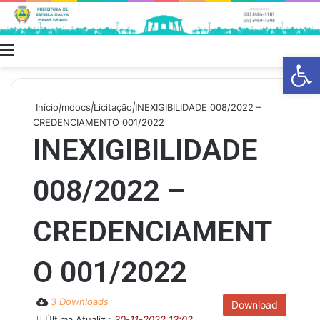
Menu
Swit
Barra de Fe
skin
Início
|
mdocs
|
Licitação
|
INEXIGIBILIDADE 008/2022 –
CREDENCIAMENTO 001/2022
INEXIGIBILIDADE
008/2022 –
CREDENCIAMENT
O 001/2022
3 Downloads
Download
Última Atualiz.:
30-11-2022 13:02