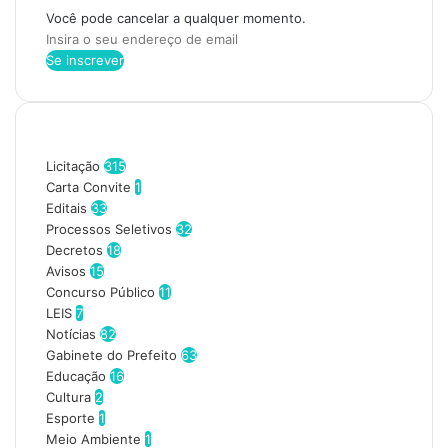
Você pode cancelar a qualquer momento.
I
n
s
i
r
Categorias
a
o
Licitação
315
s
Carta Convite
1
e
Editais
33
u
Processos Seletivos
32
e
Decretos
18
n
Avisos
15
d
Concurso Público
11
e
LEIS
7
r
Notícias
82
e
Gabinete do Prefeito
63
ç
Educação
16
o
Cultura
2
d
Esporte
1
e
Meio Ambiente
1