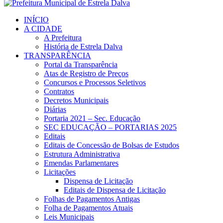
INÍCIO
A CIDADE
A Prefeitura
História de Estrela Dalva
TRANSPARÊNCIA
Portal da Transparência
Atas de Registro de Preços
Concursos e Processos Seletivos
Contratos
Decretos Municipais
Diárias
Portaria 2021 – Sec. Educação
SEC EDUCAÇÃO – PORTARIAS 2025
Editais
Editais de Concessão de Bolsas de Estudos
Estrutura Administrativa
Emendas Parlamentares
Licitações
Dispensa de Licitação
Editais de Dispensa de Licitação
Folhas de Pagamentos Antigas
Folha de Pagamentos Atuais
Leis Municipais