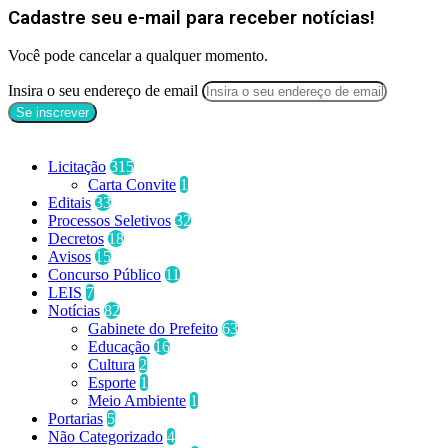
Cadastre seu e-mail para receber notícias!
Você pode cancelar a qualquer momento.
Insira o seu endereço de email
Categorias
Licitação
315
Carta Convite
1
Editais
33
Processos Seletivos
32
Decretos
18
Avisos
15
Concurso Público
11
LEIS
7
Notícias
82
Gabinete do Prefeito
63
Educação
16
Cultura
2
Esporte
1
Meio Ambiente
1
Portarias
5
Não Categorizado
4