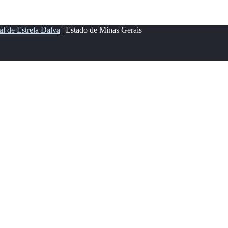
al de Estrela Dalva
| Estado de Minas Gerais