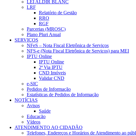
LEI ALDIR BLANC
LRF
Relatório de Gestão
RRO
RGF
Parcerias (MROSC)
Plano Pluri Anual
SERVIÇOS
NFeS – Nota Fiscal Eletrônica de Serviços
NFS-e (Nota Fiscal Eletrônica de Serviços) para MEI
IPTU Online
IPTU Online
2ª Via IPTU
CND Imóveis
Validar CND
e-SIC
Pedidos de Informação
Estatísticas de Pedidos de Informação
NOTÍCIAS
Avisos
Saúde
Educação
Vídeos
ATENDIMENTO AO CIDADÃO
Telefones, Endereços e Horários de Atendimento ao públ