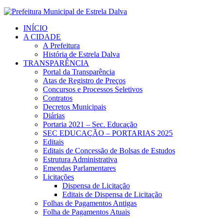
INÍCIO
A CIDADE
A Prefeitura
História de Estrela Dalva
TRANSPARÊNCIA
Portal da Transparência
Atas de Registro de Preços
Concursos e Processos Seletivos
Contratos
Decretos Municipais
Diárias
Portaria 2021 – Sec. Educação
SEC EDUCAÇÃO – PORTARIAS 2025
Editais
Editais de Concessão de Bolsas de Estudos
Estrutura Administrativa
Emendas Parlamentares
Licitações
Dispensa de Licitação
Editais de Dispensa de Licitação
Folhas de Pagamentos Antigas
Folha de Pagamentos Atuais