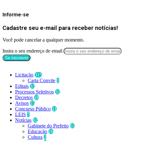
Mantenha-se Informado
Informe-se
Cadastre seu e-mail para receber notícias!
Você pode cancelar a qualquer momento.
Insira o seu endereço de email
Categorias
Licitação
315
Carta Convite
1
Editais
33
Processos Seletivos
32
Decretos
18
Avisos
15
Concurso Público
11
LEIS
7
Notícias
82
Gabinete do Prefeito
63
Educação
16
Cultura
2