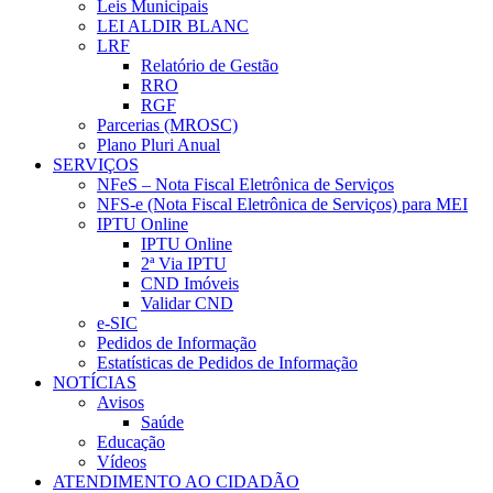
Leis Municipais
LEI ALDIR BLANC
LRF
Relatório de Gestão
RRO
RGF
Parcerias (MROSC)
Plano Pluri Anual
SERVIÇOS
NFeS – Nota Fiscal Eletrônica de Serviços
NFS-e (Nota Fiscal Eletrônica de Serviços) para MEI
IPTU Online
IPTU Online
2ª Via IPTU
CND Imóveis
Validar CND
e-SIC
Pedidos de Informação
Estatísticas de Pedidos de Informação
NOTÍCIAS
Avisos
Saúde
Educação
Vídeos
ATENDIMENTO AO CIDADÃO