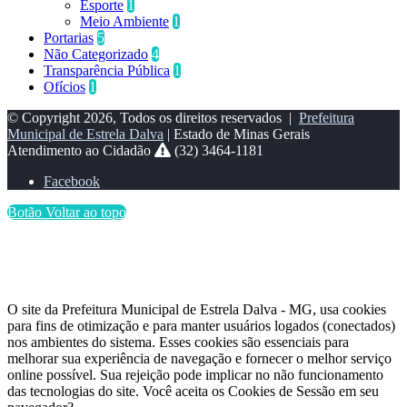
Esporte
1
Meio Ambiente
1
Portarias
5
Não Categorizado
4
Transparência Pública
1
Ofícios
1
© Copyright 2026, Todos os direitos reservados |
Prefeitura
Municipal de Estrela Dalva
| Estado de Minas Gerais
Atendimento ao Cidadão
(32) 3464-1181
Facebook
Botão Voltar ao topo
O site da Prefeitura Municipal de Estrela Dalva - MG, usa cookies
para fins de otimização e para manter usuários logados (conectados)
nos ambientes do sistema. Esses cookies são essenciais para
melhorar sua experiência de navegação e fornecer o melhor serviço
online possível. Sua rejeição pode implicar no não funcionamento
das tecnologias do site. Você aceita os Cookies de Sessão em seu