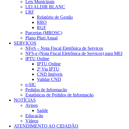
Leis Municipais
LEI ALDIR BLANC
LRF
Relatório de Gestão
RRO
RGF
Parcerias (MROSC)
Plano Pluri Anual
SERVIÇOS
NFeS – Nota Fiscal Eletrônica de Serviços
NFS-e (Nota Fiscal Eletrônica de Serviços) para MEI
IPTU Online
IPTU Online
2ª Via IPTU
CND Imóveis
Validar CND
e-SIC
Pedidos de Informação
Estatísticas de Pedidos de Informação
NOTÍCIAS
Avisos
Saúde
Educação
Vídeos
ATENDIMENTO AO CIDADÃO