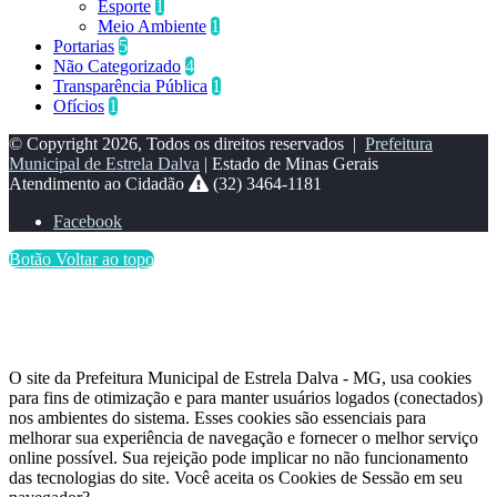
Esporte
1
Meio Ambiente
1
Portarias
5
Não Categorizado
4
Transparência Pública
1
Ofícios
1
© Copyright 2026, Todos os direitos reservados |
Prefeitura
Municipal de Estrela Dalva
| Estado de Minas Gerais
Atendimento ao Cidadão
(32) 3464-1181
Facebook
Botão Voltar ao topo
O site da Prefeitura Municipal de Estrela Dalva - MG, usa cookies
para fins de otimização e para manter usuários logados (conectados)
nos ambientes do sistema. Esses cookies são essenciais para
melhorar sua experiência de navegação e fornecer o melhor serviço
online possível. Sua rejeição pode implicar no não funcionamento
das tecnologias do site. Você aceita os Cookies de Sessão em seu