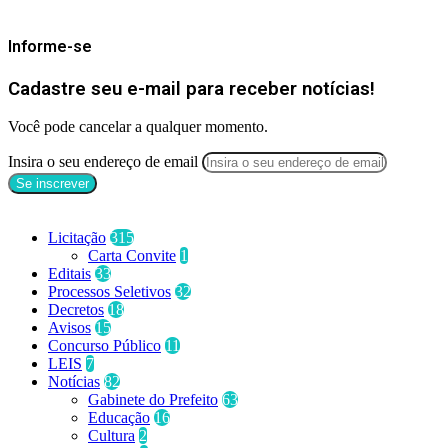
Mantenha-se Informado
Informe-se
Cadastre seu e-mail para receber notícias!
Você pode cancelar a qualquer momento.
Insira o seu endereço de email
Categorias
Licitação
315
Carta Convite
1
Editais
33
Processos Seletivos
32
Decretos
18
Avisos
15
Concurso Público
11
LEIS
7
Notícias
82
Gabinete do Prefeito
63
Educação
16
Cultura
2