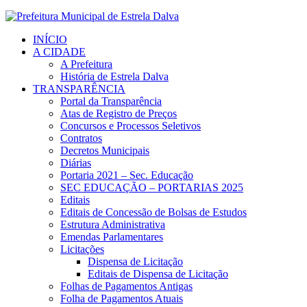
INÍCIO
A CIDADE
A Prefeitura
História de Estrela Dalva
TRANSPARÊNCIA
Portal da Transparência
Atas de Registro de Preços
Concursos e Processos Seletivos
Contratos
Decretos Municipais
Diárias
Portaria 2021 – Sec. Educação
SEC EDUCAÇÃO – PORTARIAS 2025
Editais
Editais de Concessão de Bolsas de Estudos
Estrutura Administrativa
Emendas Parlamentares
Licitações
Dispensa de Licitação
Editais de Dispensa de Licitação
Folhas de Pagamentos Antigas
Folha de Pagamentos Atuais