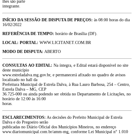
lhes são parte
integrante.
INÍCIO DA SESSÃO DE DISPUTA DE PREÇOS:
às 08:00 horas do dia
16/02/2022
REFERÊNCIA DE TEMPO:
horário de Brasília (DF).
LOCAL: PORTAL:
WWW.LICITANET.COM.BR
MODO DE DISPUTA:
ABERTO
CONSULTAS AO EDITAL:
Na íntegra, e Edital estará disponível no site
deste município
www.estreladalva.mg.gov.br, e permanecerá afixado no quadro de avisos
localizado no hall da
Prefeitura Municipal de Estrela Dalva, à Rua Lauro Barbosa, 254 – Centro,
Estrela Dalva – MG, CEP
36.725-000 ou ainda podendo ser obtida no Departamento de Licitações, no
horário de 12:00 às 16:00
horas.
ESCLARECIMENTOS:
As decisões do Prefeito Municipal de Estrela
Dalva e do Pregoeiro serão
publicadas no Diário Oficial dos Municípios Mineiros, no endereço
www.diariomunicipal.com.br/amm-mg, conforme Lei Municipal n° 1.010