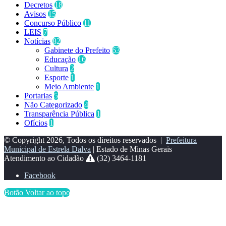
Decretos
18
Avisos
15
Concurso Público
11
LEIS
7
Notícias
82
Gabinete do Prefeito
63
Educação
16
Cultura
2
Esporte
1
Meio Ambiente
1
Portarias
5
Não Categorizado
4
Transparência Pública
1
Ofícios
1
© Copyright 2026, Todos os direitos reservados |
Prefeitura
Municipal de Estrela Dalva
| Estado de Minas Gerais
Atendimento ao Cidadão
(32) 3464-1181
Facebook
Botão Voltar ao topo