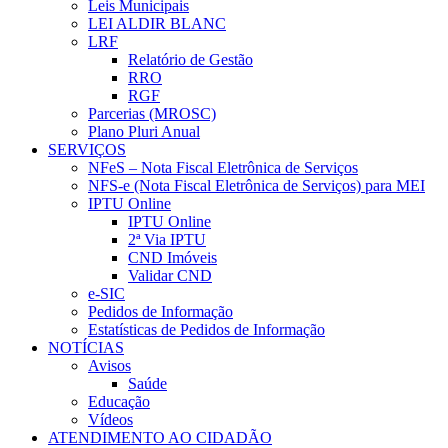
Leis Municipais
LEI ALDIR BLANC
LRF
Relatório de Gestão
RRO
RGF
Parcerias (MROSC)
Plano Pluri Anual
SERVIÇOS
NFeS – Nota Fiscal Eletrônica de Serviços
NFS-e (Nota Fiscal Eletrônica de Serviços) para MEI
IPTU Online
IPTU Online
2ª Via IPTU
CND Imóveis
Validar CND
e-SIC
Pedidos de Informação
Estatísticas de Pedidos de Informação
NOTÍCIAS
Avisos
Saúde
Educação
Vídeos
ATENDIMENTO AO CIDADÃO