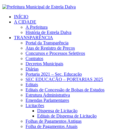
INÍCIO
A CIDADE
A Prefeitura
História de Estrela Dalva
TRANSPARÊNCIA
Portal da Transparência
Atas de Registro de Preços
Concursos e Processos Seletivos
Contratos
Decretos Municipais
Diárias
Portaria 2021 – Sec. Educação
SEC EDUCAÇÃO – PORTARIAS 2025
Editais
Editais de Concessão de Bolsas de Estudos
Estrutura Administrativa
Emendas Parlamentares
Licitações
Dispensa de Licitação
Editais de Dispensa de Licitação
Folhas de Pagamentos Antigas
Folha de Pagamentos Atuais