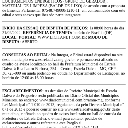
EQUIPAMENTOS ENERGÉTICOS (GRUPO DE GERADOR),
MATERIAL DE LIMPEZA (BALDE DE LIXO) de acordo com a proposta
de Emenda Parlamentar 97548.749000/1210-11, em conformidade com este
edital e seus anexos que lhes são parte integrante.
INÍCIO DA SESSÃO DE DISPUTA DE PREÇOS:
às 08:00 horas do dia
21/02/2022.
REFERÊNCIA DE TEMPO:
horário de Brasília (DF).
LOCAL: PORTAL:
WWW.LICITANET.COM.BR
MODO DE
DISPUTA:
ABERTO
CONSULTAS AO EDITAL:
Na íntegra, e Edital estará disponível no site
deste município www.estreladalva.mg.gov.br, e permanecerá afixado no
quadro de avisos localizado no hall da Prefeitura Municipal de Estrela
Dalva, à Rua Lauro Barbosa, 254 – Centro, Estrela Dalva – MG, CEP
36.725-000 ou ainda podendo ser obtida no Departamento de Licitações, no
horário de 12:00 às 16:00 horas.
ESCLARECIMENTOS:
As decisões do Prefeito Municipal de Estrela
Dalva e do Pregoeiro serão publicadas no Diário Oficial dos Municípios
Mineiros, no endereço www.diariomunicipal.com.br/amm-mg, conforme
Lei Municipal n° 1.010 de 2013, regulamentada pelo Decreto Municipal n°
871 de 2013 e poderão constar no site www.estreladalva.mg.gov.br deste
município, e afixada no quadro de avisos localizado no hall de entrada da
Prefeitura de Estrela Dalva, o e-mail para contato, pedidos de
esclarecimento e outros referente a este Pregão é
licitacao@estreladalva.mg.gov.br , telefone (32) 3464-1181.