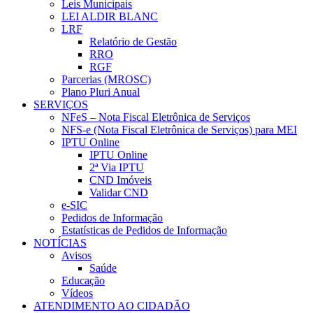
Leis Municipais
LEI ALDIR BLANC
LRF
Relatório de Gestão
RRO
RGF
Parcerias (MROSC)
Plano Pluri Anual
SERVIÇOS
NFeS – Nota Fiscal Eletrônica de Serviços
NFS-e (Nota Fiscal Eletrônica de Serviços) para MEI
IPTU Online
IPTU Online
2ª Via IPTU
CND Imóveis
Validar CND
e-SIC
Pedidos de Informação
Estatísticas de Pedidos de Informação
NOTÍCIAS
Avisos
Saúde
Educação
Vídeos
ATENDIMENTO AO CIDADÃO