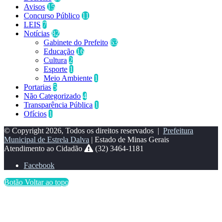
Avisos
15
Concurso Público
11
LEIS
7
Notícias
82
Gabinete do Prefeito
63
Educação
16
Cultura
2
Esporte
1
Meio Ambiente
1
Portarias
5
Não Categorizado
4
Transparência Pública
1
Ofícios
1
© Copyright 2026, Todos os direitos reservados |
Prefeitura
Municipal de Estrela Dalva
| Estado de Minas Gerais
Atendimento ao Cidadão
(32) 3464-1181
Facebook
Botão Voltar ao topo