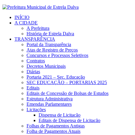
INÍCIO
A CIDADE
A Prefeitura
História de Estrela Dalva
TRANSPARÊNCIA
Portal da Transparência
Atas de Registro de Preços
Concursos e Processos Seletivos
Contratos
Decretos Municipais
Diárias
Portaria 2021 – Sec. Educação
SEC EDUCAÇÃO – PORTARIAS 2025
Editais
Editais de Concessão de Bolsas de Estudos
Estrutura Administrativa
Emendas Parlamentares
Licitações
Dispensa de Licitação
Editais de Dispensa de Licitação
Folhas de Pagamentos Antigas
Folha de Pagamentos Atuais