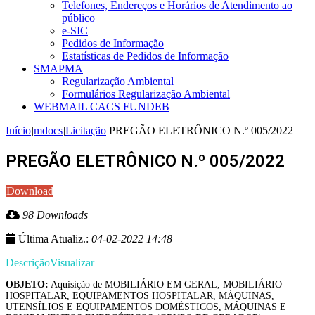
Telefones, Endereços e Horários de Atendimento ao
público
e-SIC
Pedidos de Informação
Estatísticas de Pedidos de Informação
SMAPMA
Regularização Ambiental
Formulários Regularização Ambiental
WEBMAIL CACS FUNDEB
Início
|
mdocs
|
Licitação
|
PREGÃO ELETRÔNICO N.º 005/2022
PREGÃO ELETRÔNICO N.º 005/2022
Download
98 Downloads
Última Atualiz.:
04-02-2022 14:48
Descrição
Visualizar
OBJETO:
Aquisição de MOBILIÁRIO EM GERAL, MOBILIÁRIO
HOSPITALAR, EQUIPAMENTOS HOSPITALAR, MÁQUINAS,
UTENSÍLIOS E EQUIPAMENTOS DOMÉSTICOS, MÁQUINAS E