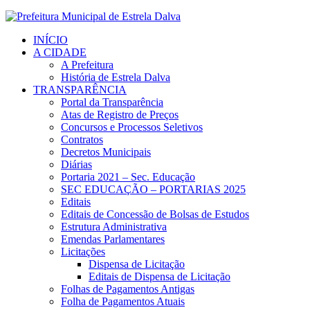
INÍCIO
A CIDADE
A Prefeitura
História de Estrela Dalva
TRANSPARÊNCIA
Portal da Transparência
Atas de Registro de Preços
Concursos e Processos Seletivos
Contratos
Decretos Municipais
Diárias
Portaria 2021 – Sec. Educação
SEC EDUCAÇÃO – PORTARIAS 2025
Editais
Editais de Concessão de Bolsas de Estudos
Estrutura Administrativa
Emendas Parlamentares
Licitações
Dispensa de Licitação
Editais de Dispensa de Licitação
Folhas de Pagamentos Antigas
Folha de Pagamentos Atuais