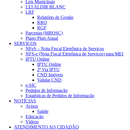
Leis Municipais
LEI ALDIR BLANC
LRF
Relatório de Gestão
RRO
RGF
Parcerias (MROSC)
Plano Pluri Anual
SERVIÇOS
NFeS – Nota Fiscal Eletrônica de Serviços
NFS-e (Nota Fiscal Eletrônica de Serviços) para MEI
IPTU Online
IPTU Online
2ª Via IPTU
CND Imóveis
Validar CND
e-SIC
Pedidos de Informação
Estatísticas de Pedidos de Informação
NOTÍCIAS
Avisos
Saúde
Educação
Vídeos
ATENDIMENTO AO CIDADÃO