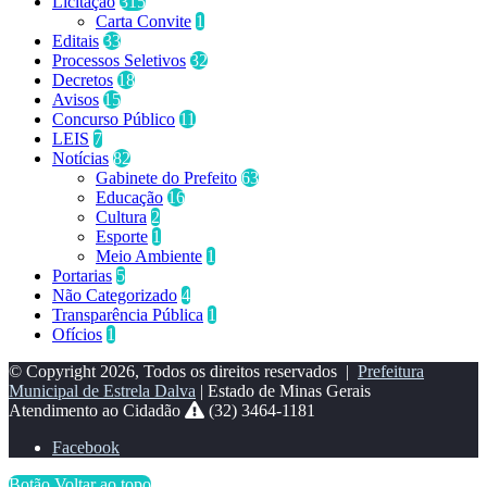
Licitação
315
Carta Convite
1
Editais
33
Processos Seletivos
32
Decretos
18
Avisos
15
Concurso Público
11
LEIS
7
Notícias
82
Gabinete do Prefeito
63
Educação
16
Cultura
2
Esporte
1
Meio Ambiente
1
Portarias
5
Não Categorizado
4
Transparência Pública
1
Ofícios
1
© Copyright 2026, Todos os direitos reservados |
Prefeitura
Municipal de Estrela Dalva
| Estado de Minas Gerais
Atendimento ao Cidadão
(32) 3464-1181
Facebook
Botão Voltar ao topo