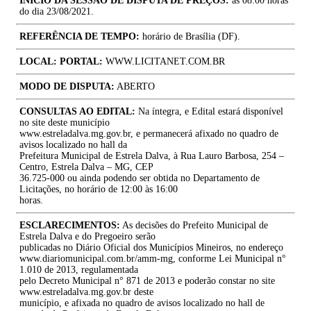
INÍCIO DA SESSÃO DE DISPUTA DE PREÇOS:
às 08:00 horas
do dia 23/08/2021.
REFERÊNCIA DE TEMPO:
horário de Brasília (DF).
LOCAL: PORTAL:
WWW.LICITANET.COM.BR
MODO DE DISPUTA:
ABERTO
CONSULTAS AO EDITAL:
Na íntegra, e Edital estará disponível
no site deste município
www.estreladalva.mg.gov.br, e permanecerá afixado no quadro de
avisos localizado no hall da
Prefeitura Municipal de Estrela Dalva, à Rua Lauro Barbosa, 254 –
Centro, Estrela Dalva – MG, CEP
36.725-000 ou ainda podendo ser obtida no Departamento de
Licitações, no horário de 12:00 às 16:00
horas.
ESCLARECIMENTOS:
As decisões do Prefeito Municipal de
Estrela Dalva e do Pregoeiro serão
publicadas no Diário Oficial dos Municípios Mineiros, no endereço
www.diariomunicipal.com.br/amm-mg, conforme Lei Municipal n°
1.010 de 2013, regulamentada
pelo Decreto Municipal n° 871 de 2013 e poderão constar no site
www.estreladalva.mg.gov.br deste
município, e afixada no quadro de avisos localizado no hall de