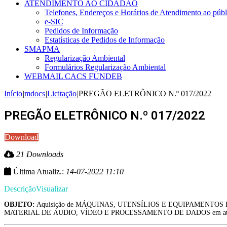
ATENDIMENTO AO CIDADÃO
Telefones, Endereços e Horários de Atendimento ao públ
e-SIC
Pedidos de Informação
Estatísticas de Pedidos de Informação
SMAPMA
Regularização Ambiental
Formulários Regularização Ambiental
WEBMAIL CACS FUNDEB
Início
|
mdocs
|
Licitação
|
PREGÃO ELETRÔNICO N.º 017/2022
PREGÃO ELETRÔNICO N.º 017/2022
Download
21 Downloads
Última Atualiz.:
14-07-2022 11:10
Descrição
Visualizar
OBJETO:
Aquisição de MÁQUINAS, UTENSÍLIOS E EQUIPAMENTO
MATERIAL DE ÁUDIO, VÍDEO E PROCESSAMENTO DE DADOS em atendimento à 