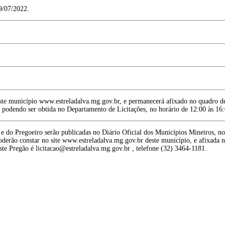
9/07/2022.
deste município www.estreladalva.mg.gov.br, e permanecerá afixado no quadro de
odendo ser obtida no Departamento de Licitações, no horário de 12:00 às 16:
a e do Pregoeiro serão publicadas no Diário Oficial dos Municípios Mineiros
rão constar no site www.estreladalva.mg.gov.br deste município, e afixada no 
este Pregão é licitacao@estreladalva.mg.gov.br , telefone (32) 3464-1181.