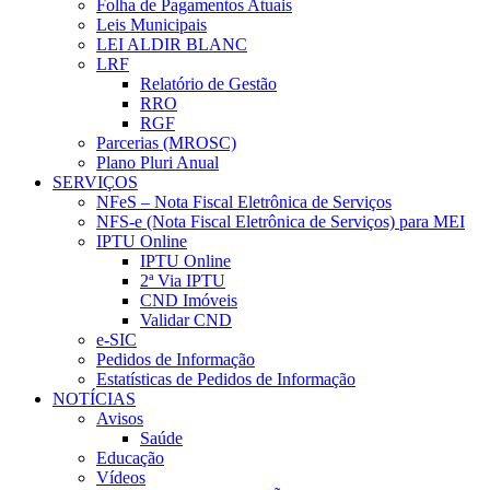
Folha de Pagamentos Atuais
Leis Municipais
LEI ALDIR BLANC
LRF
Relatório de Gestão
RRO
RGF
Parcerias (MROSC)
Plano Pluri Anual
SERVIÇOS
NFeS – Nota Fiscal Eletrônica de Serviços
NFS-e (Nota Fiscal Eletrônica de Serviços) para MEI
IPTU Online
IPTU Online
2ª Via IPTU
CND Imóveis
Validar CND
e-SIC
Pedidos de Informação
Estatísticas de Pedidos de Informação
NOTÍCIAS
Avisos
Saúde
Educação
Vídeos