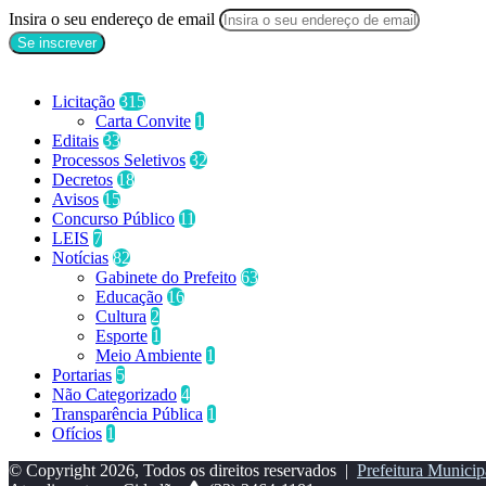
Insira o seu endereço de email
Categorias
Licitação
315
Carta Convite
1
Editais
33
Processos Seletivos
32
Decretos
18
Avisos
15
Concurso Público
11
LEIS
7
Notícias
82
Gabinete do Prefeito
63
Educação
16
Cultura
2
Esporte
1
Meio Ambiente
1
Portarias
5
Não Categorizado
4
Transparência Pública
1
Ofícios
1
© Copyright 2026, Todos os direitos reservados |
Prefeitura Municip