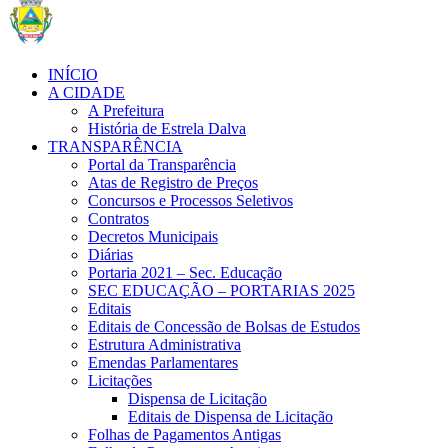
INÍCIO
A CIDADE
A Prefeitura
História de Estrela Dalva
TRANSPARÊNCIA
Portal da Transparência
Atas de Registro de Preços
Concursos e Processos Seletivos
Contratos
Decretos Municipais
Diárias
Portaria 2021 – Sec. Educação
SEC EDUCAÇÃO – PORTARIAS 2025
Editais
Editais de Concessão de Bolsas de Estudos
Estrutura Administrativa
Emendas Parlamentares
Licitações
Dispensa de Licitação
Editais de Dispensa de Licitação
Folhas de Pagamentos Antigas