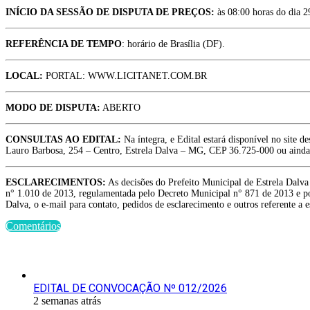
INÍCIO DA SESSÃO DE DISPUTA DE PREÇOS:
às 08:00 horas do dia 2
REFERÊNCIA DE TEMPO
: horário de Brasília (DF).
LOCAL:
PORTAL: WWW.LICITANET.COM.BR
MODO DE DISPUTA:
ABERTO
CONSULTAS AO EDITAL:
Na íntegra, e Edital estará disponível no site 
Lauro Barbosa, 254 – Centro, Estrela Dalva – MG, CEP 36.725-000 ou ainda p
ESCLARECIMENTOS:
As decisões do Prefeito Municipal de Estrela Dalv
n° 1.010 de 2013, regulamentada pelo Decreto Municipal n° 871 de 2013 e pode
Dalva, o e-mail para contato, pedidos de esclarecimento e outros referente a 
Comentários
Últimas Publicações
EDITAL DE CONVOCAÇÃO Nº 012/2026
2 semanas atrás