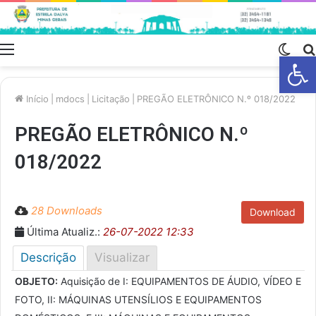
Menu
Swit
Barra de Fe
skin
Início
|
mdocs
|
Licitação
|
PREGÃO ELETRÔNICO N.º 018/2022
PREGÃO ELETRÔNICO N.º
018/2022
28 Downloads
Download
Última Atualiz.:
26-07-2022 12:33
Descrição
Visualizar
OBJETO:
Aquisição de I: EQUIPAMENTOS DE ÁUDIO, VÍDEO E
FOTO, II: MÁQUINAS UTENSÍLIOS E EQUIPAMENTOS