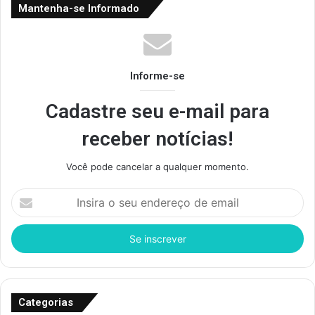
Mantenha-se Informado
Informe-se
Cadastre seu e-mail para
receber notícias!
Você pode cancelar a qualquer momento.
I
n
s
i
r
a
o
s
Categorias
e