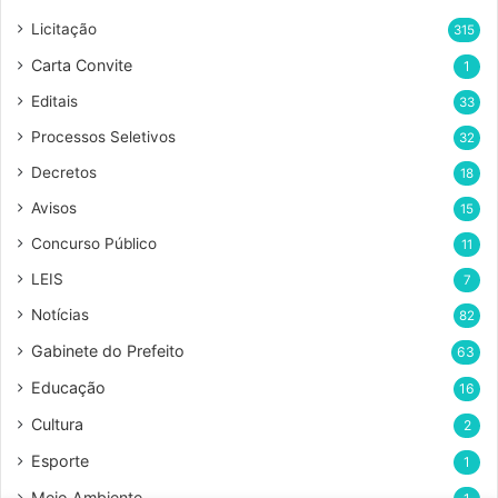
u
Licitação
315
e
Carta Convite
1
n
d
Editais
33
e
Processos Seletivos
r
32
e
Decretos
18
ç
o
Avisos
15
d
Concurso Público
11
e
e
LEIS
7
m
Notícias
82
a
i
Gabinete do Prefeito
63
l
Educação
16
Cultura
2
Esporte
1
Meio Ambiente