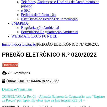
Telefones, Endereços e Horários de Atendimento ao
público
e-SIC
Pedidos de Informação
Estatísticas de Pedidos de Informação
SMAPMA
Regularização Ambiental
Formulários Regularização Ambiental
WEBMAIL CACS FUNDEB
Início
|
mdocs
|
Licitação
|
PREGÃO ELETRÔNICO N.º 020/2022
PREGÃO ELETRÔNICO N.º 020/2022
Download
13 Downloads
Última Atualiz.:
04-08-2022 16:20
Descrição
Visualizar
CONSULTAR
A:
Ret.01 – Alterada Natureza da Contratação para “Registro
de Preços” por lapso não observado na fase interna.RET 01 –