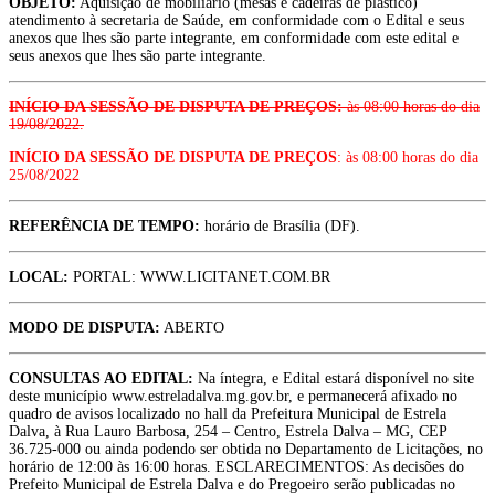
OBJETO:
Aquisição de mobiliário (mesas e cadeiras de plástico)
atendimento à secretaria de Saúde, em conformidade com o Edital e seus
anexos que lhes são parte integrante, em conformidade com este edital e
seus anexos que lhes são parte integrante.
INÍCIO DA SESSÃO DE DISPUTA DE PREÇOS:
às 08:00 horas do dia
19/08/2022.
INÍCIO DA SESSÃO DE DISPUTA DE PREÇOS
: às 08:00 horas do dia
25/08/2022
REFERÊNCIA DE TEMPO:
horário de Brasília (DF).
LOCAL:
PORTAL: WWW.LICITANET.COM.BR
MODO DE DISPUTA:
ABERTO
CONSULTAS AO EDITAL:
Na íntegra, e Edital estará disponível no site
deste município www.estreladalva.mg.gov.br, e permanecerá afixado no
quadro de avisos localizado no hall da Prefeitura Municipal de Estrela
Dalva, à Rua Lauro Barbosa, 254 – Centro, Estrela Dalva – MG, CEP
36.725-000 ou ainda podendo ser obtida no Departamento de Licitações, no
horário de 12:00 às 16:00 horas. ESCLARECIMENTOS: As decisões do
Prefeito Municipal de Estrela Dalva e do Pregoeiro serão publicadas no