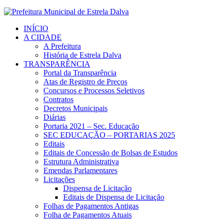
INÍCIO
A CIDADE
A Prefeitura
História de Estrela Dalva
TRANSPARÊNCIA
Portal da Transparência
Atas de Registro de Preços
Concursos e Processos Seletivos
Contratos
Decretos Municipais
Diárias
Portaria 2021 – Sec. Educação
SEC EDUCAÇÃO – PORTARIAS 2025
Editais
Editais de Concessão de Bolsas de Estudos
Estrutura Administrativa
Emendas Parlamentares
Licitações
Dispensa de Licitação
Editais de Dispensa de Licitação
Folhas de Pagamentos Antigas
Folha de Pagamentos Atuais