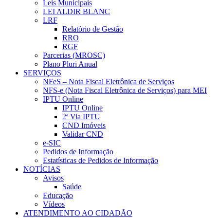
Leis Municipais
LEI ALDIR BLANC
LRF
Relatório de Gestão
RRO
RGF
Parcerias (MROSC)
Plano Pluri Anual
SERVIÇOS
NFeS – Nota Fiscal Eletrônica de Serviços
NFS-e (Nota Fiscal Eletrônica de Serviços) para MEI
IPTU Online
IPTU Online
2ª Via IPTU
CND Imóveis
Validar CND
e-SIC
Pedidos de Informação
Estatísticas de Pedidos de Informação
NOTÍCIAS
Avisos
Saúde
Educação
Vídeos
ATENDIMENTO AO CIDADÃO