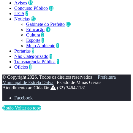
Avisos
15
Concurso Público
11
LEIS
7
Notícias
82
Gabinete do Prefeito
63
Educação
16
Cultura
2
Esporte
1
Meio Ambiente
1
Portarias
5
Não Categorizado
4
Transparência Pública
1
Ofícios
1
© Copyright 2026, Todos os direitos reservados |
Prefeitura
Municipal de Estrela Dalva
| Estado de Minas Gerais
Atendimento ao Cidadão
(32) 3464-1181
Facebook
Botão Voltar ao topo