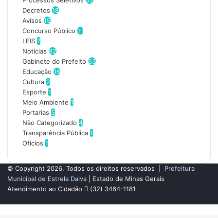
Processos Seletivos
32
e
Decretos
18
n
Avisos
15
d
Concurso Público
11
e
LEIS
7
r
Notícias
82
e
Gabinete do Prefeito
63
ç
Educação
16
o
Cultura
2
d
Esporte
1
e
Meio Ambiente
1
e
Portarias
5
m
Não Categorizado
4
a
Transparência Pública
1
i
Ofícios
1
l
© Copyright 2026, Todos os direitos reservados |
Prefeitura
Municipal de Estrela Dalva
| Estado de Minas Gerais
Atendimento ao Cidadão
(32) 3464-1181
Facebook
Botão