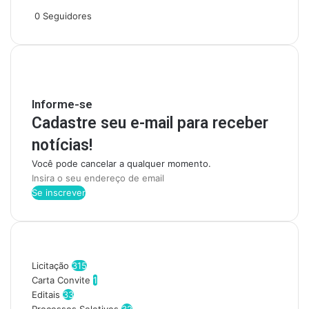
Siga-nos
0
Seguidores
Mantenha-se Informado
Informe-se
Cadastre seu e-mail para receber
notícias!
Você pode cancelar a qualquer momento.
I
n
s
i
r
Categorias
a
o
Licitação
315
s
Carta Convite
1
e
Editais
33
u