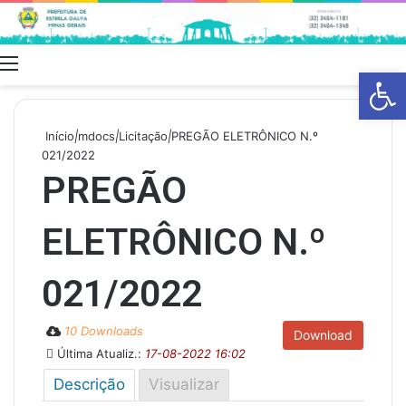
Menu
Swit
Barra de Fe
skin
Início
|
mdocs
|
Licitação
|
PREGÃO ELETRÔNICO N.º
021/2022
PREGÃO
ELETRÔNICO N.º
021/2022
10 Downloads
Download
Última Atualiz.:
17-08-2022 16:02
Descrição
Visualizar