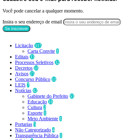
Você pode cancelar a qualquer momento.
Insira o seu endereço de email
Categorias
Licitação
315
Carta Convite
1
Editais
33
Processos Seletivos
32
Decretos
18
Avisos
15
Concurso Público
11
LEIS
7
Notícias
82
Gabinete do Prefeito
63
Educação
16
Cultura
2
Esporte
1
Meio Ambiente
1
Portarias
5
Não Categorizado
4
Transparência Pública
1