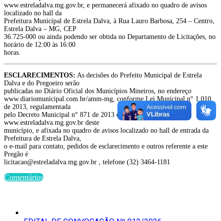
www.estreladalva.mg.gov.br, e permanecerá afixado no quadro de avisos
localizado no hall da
Prefeitura Municipal de Estrela Dalva, à Rua Lauro Barbosa, 254 – Centro,
Estrela Dalva – MG, CEP
36.725-000 ou ainda podendo ser obtida no Departamento de Licitações, no
horário de 12:00 às 16:00
horas.
ESCLARECIMENTOS:
As decisões do Prefeito Municipal de Estrela
Dalva e do Pregoeiro serão
publicadas no Diário Oficial dos Municípios Mineiros, no endereço
www.diariomunicipal.com.br/amm-mg, conforme Lei Municipal n° 1.010
de 2013, regulamentada
pelo Decreto Municipal n° 871 de 2013 e poderão constar no site
www.estreladalva.mg.gov.br deste
município, e afixada no quadro de avisos localizado no hall de entrada da
Prefeitura de Estrela Dalva,
o e-mail para contato, pedidos de esclarecimento e outros referente a este
Pregão é
licitacao@estreladalva.mg.gov.br , telefone (32) 3464-1181
Comentários
Últimas Publicações