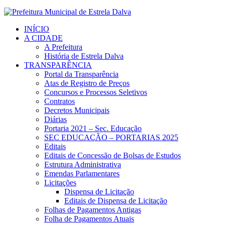
INÍCIO
A CIDADE
A Prefeitura
História de Estrela Dalva
TRANSPARÊNCIA
Portal da Transparência
Atas de Registro de Preços
Concursos e Processos Seletivos
Contratos
Decretos Municipais
Diárias
Portaria 2021 – Sec. Educação
SEC EDUCAÇÃO – PORTARIAS 2025
Editais
Editais de Concessão de Bolsas de Estudos
Estrutura Administrativa
Emendas Parlamentares
Licitações
Dispensa de Licitação
Editais de Dispensa de Licitação
Folhas de Pagamentos Antigas
Folha de Pagamentos Atuais