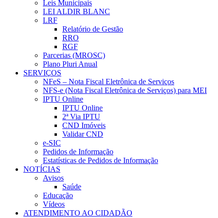
Leis Municipais
LEI ALDIR BLANC
LRF
Relatório de Gestão
RRO
RGF
Parcerias (MROSC)
Plano Pluri Anual
SERVIÇOS
NFeS – Nota Fiscal Eletrônica de Serviços
NFS-e (Nota Fiscal Eletrônica de Serviços) para MEI
IPTU Online
IPTU Online
2ª Via IPTU
CND Imóveis
Validar CND
e-SIC
Pedidos de Informação
Estatísticas de Pedidos de Informação
NOTÍCIAS
Avisos
Saúde
Educação
Vídeos
ATENDIMENTO AO CIDADÃO