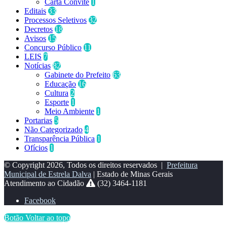
Carta Convite
1
Editais
33
Processos Seletivos
32
Decretos
18
Avisos
15
Concurso Público
11
LEIS
7
Notícias
82
Gabinete do Prefeito
63
Educação
16
Cultura
2
Esporte
1
Meio Ambiente
1
Portarias
5
Não Categorizado
4
Transparência Pública
1
Ofícios
1
© Copyright 2026, Todos os direitos reservados |
Prefeitura
Municipal de Estrela Dalva
| Estado de Minas Gerais
Atendimento ao Cidadão
(32) 3464-1181
Facebook
Botão Voltar ao topo