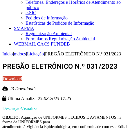
Telefones, Endereços e Horários de Atendimento ao
público
e-SIC
Pedidos de Informação
Estatísticas de Pedidos de Informação
SMAPMA
Regularização Ambiental
Formulários Regularização Ambiental
WEBMAIL CACS FUNDEB
Início
|
mdocs
|
Licitação
|
PREGÃO ELETRÔNICO N.º 031/2023
PREGÃO ELETRÔNICO N.º 031/2023
Download
23 Downloads
Última Atualiz.:
25-08-2023 17:25
Descrição
Visualizar
OBJETO:
Aquisição de UNIFORMES TECIDOS E AVIAMENTOS na
forma de UNIFORMES para
atendimento à Vigilância Epidemiológica, em conformidade com este Edital