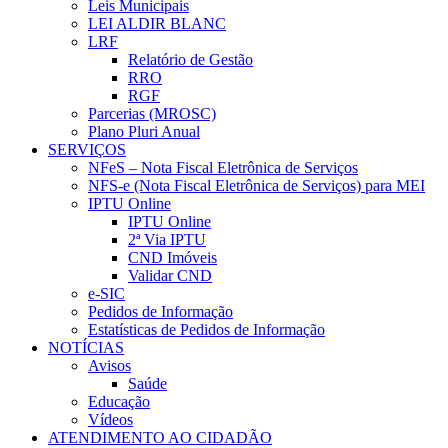
Leis Municipais
LEI ALDIR BLANC
LRF
Relatório de Gestão
RRO
RGF
Parcerias (MROSC)
Plano Pluri Anual
SERVIÇOS
NFeS – Nota Fiscal Eletrônica de Serviços
NFS-e (Nota Fiscal Eletrônica de Serviços) para MEI
IPTU Online
IPTU Online
2ª Via IPTU
CND Imóveis
Validar CND
e-SIC
Pedidos de Informação
Estatísticas de Pedidos de Informação
NOTÍCIAS
Avisos
Saúde
Educação
Vídeos
ATENDIMENTO AO CIDADÃO