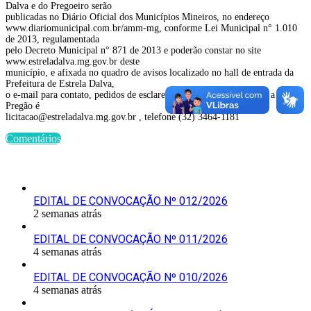
Dalva e do Pregoeiro serão
publicadas no Diário Oficial dos Municípios Mineiros, no endereço
www.diariomunicipal.com.br/amm-mg, conforme Lei Municipal n° 1.010
de 2013, regulamentada
pelo Decreto Municipal n° 871 de 2013 e poderão constar no site
www.estreladalva.mg.gov.br deste
município, e afixada no quadro de avisos localizado no hall de entrada da
Prefeitura de Estrela Dalva,
o e-mail para contato, pedidos de esclarecimento e outros referente a este
Pregão é
licitacao@estreladalva.mg.gov.br , telefone (32) 3464-1181
Comentários
Últimas Publicações
EDITAL DE CONVOCAÇÃO Nº 012/2026
2 semanas atrás
EDITAL DE CONVOCAÇÃO Nº 011/2026
4 semanas atrás
EDITAL DE CONVOCAÇÃO Nº 010/2026
4 semanas atrás