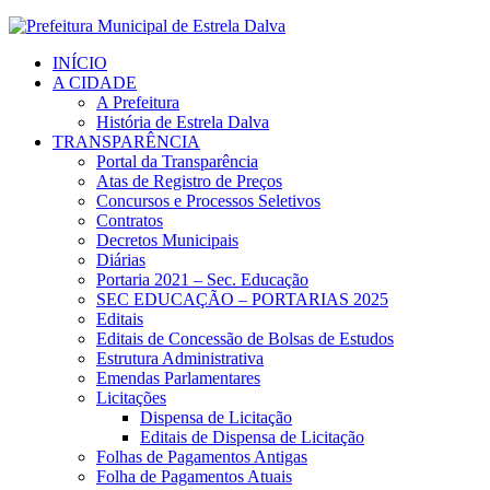
INÍCIO
A CIDADE
A Prefeitura
História de Estrela Dalva
TRANSPARÊNCIA
Portal da Transparência
Atas de Registro de Preços
Concursos e Processos Seletivos
Contratos
Decretos Municipais
Diárias
Portaria 2021 – Sec. Educação
SEC EDUCAÇÃO – PORTARIAS 2025
Editais
Editais de Concessão de Bolsas de Estudos
Estrutura Administrativa
Emendas Parlamentares
Licitações
Dispensa de Licitação
Editais de Dispensa de Licitação
Folhas de Pagamentos Antigas
Folha de Pagamentos Atuais