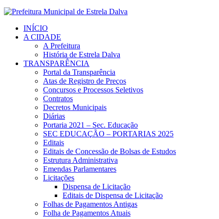
INÍCIO
A CIDADE
A Prefeitura
História de Estrela Dalva
TRANSPARÊNCIA
Portal da Transparência
Atas de Registro de Preços
Concursos e Processos Seletivos
Contratos
Decretos Municipais
Diárias
Portaria 2021 – Sec. Educação
SEC EDUCAÇÃO – PORTARIAS 2025
Editais
Editais de Concessão de Bolsas de Estudos
Estrutura Administrativa
Emendas Parlamentares
Licitações
Dispensa de Licitação
Editais de Dispensa de Licitação
Folhas de Pagamentos Antigas
Folha de Pagamentos Atuais