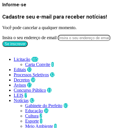
Informe-se
Cadastre seu e-mail para receber notícias!
Você pode cancelar a qualquer momento.
Insira o seu endereço de email
Categorias
Licitação
315
Carta Convite
1
Editais
33
Processos Seletivos
32
Decretos
18
Avisos
15
Concurso Público
11
LEIS
7
Notícias
82
Gabinete do Prefeito
63
Educação
16
Cultura
2
Esporte
1
Meio Ambiente
1