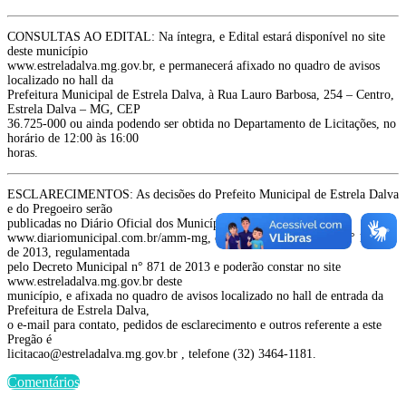
CONSULTAS AO EDITAL: Na íntegra, e Edital estará disponível no site
deste município
www.estreladalva.mg.gov.br, e permanecerá afixado no quadro de avisos
localizado no hall da
Prefeitura Municipal de Estrela Dalva, à Rua Lauro Barbosa, 254 – Centro,
Estrela Dalva – MG, CEP
36.725-000 ou ainda podendo ser obtida no Departamento de Licitações, no
horário de 12:00 às 16:00
horas.
ESCLARECIMENTOS: As decisões do Prefeito Municipal de Estrela Dalva
e do Pregoeiro serão
publicadas no Diário Oficial dos Municípios Mineiros, no endereço
www.diariomunicipal.com.br/amm-mg, conforme Lei Municipal n° 1.010
de 2013, regulamentada
pelo Decreto Municipal n° 871 de 2013 e poderão constar no site
www.estreladalva.mg.gov.br deste
município, e afixada no quadro de avisos localizado no hall de entrada da
Prefeitura de Estrela Dalva,
o e-mail para contato, pedidos de esclarecimento e outros referente a este
Pregão é
licitacao@estreladalva.mg.gov.br , telefone (32) 3464-1181.
Comentários