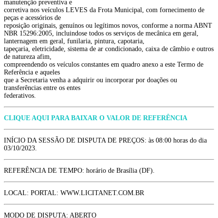
manutenção preventiva e
corretiva nos veículos LEVES da Frota Municipal, com fornecimento de
peças e acessórios de
reposição originais, genuínos ou legítimos novos, conforme a norma ABNT
NBR 15296:2005, incluindose todos os serviços de mecânica em geral,
lanternagem em geral, funilaria, pintura, capotaria,
tapeçaria, eletricidade, sistema de ar condicionado, caixa de câmbio e outros
de natureza afim,
compreendendo os veículos constantes em quadro anexo a este Termo de
Referência e aqueles
que a Secretaria venha a adquirir ou incorporar por doações ou
transferências entre os entes
federativos.
CLIQUE AQUI PARA BAIXAR O VALOR DE REFERÊNCIA
INÍCIO DA SESSÃO DE DISPUTA DE PREÇOS: às 08:00 horas do dia
03/10/2023.
REFERÊNCIA DE TEMPO: horário de Brasília (DF).
LOCAL: PORTAL: WWW.LICITANET.COM.BR
MODO DE DISPUTA: ABERTO