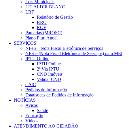
Leis Municipais
LEI ALDIR BLANC
LRF
Relatório de Gestão
RRO
RGF
Parcerias (MROSC)
Plano Pluri Anual
SERVIÇOS
NFeS – Nota Fiscal Eletrônica de Serviços
NFS-e (Nota Fiscal Eletrônica de Serviços) para MEI
IPTU Online
IPTU Online
2ª Via IPTU
CND Imóveis
Validar CND
e-SIC
Pedidos de Informação
Estatísticas de Pedidos de Informação
NOTÍCIAS
Avisos
Saúde
Educação
Vídeos
ATENDIMENTO AO CIDADÃO