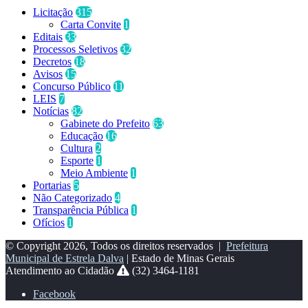
Licitação
315
Carta Convite
1
Editais
33
Processos Seletivos
32
Decretos
18
Avisos
15
Concurso Público
11
LEIS
7
Notícias
82
Gabinete do Prefeito
63
Educação
16
Cultura
2
Esporte
1
Meio Ambiente
1
Portarias
5
Não Categorizado
4
Transparência Pública
1
Ofícios
1
© Copyright 2026, Todos os direitos reservados |
Prefeitura
Municipal de Estrela Dalva
| Estado de Minas Gerais
Atendimento ao Cidadão
(32) 3464-1181
Facebook