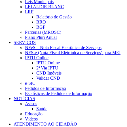
Leis Municipais
LEI ALDIR BLANC
LRF
Relatório de Gestão
RRO
RGF
Parcerias (MROSC)
Plano Pluri Anual
SERVIÇOS
NFeS – Nota Fiscal Eletrônica de Serviços
NFS-e (Nota Fiscal Eletrônica de Serviços) para MEI
IPTU Online
IPTU Online
2ª Via IPTU
CND Imóveis
Validar CND
e-SIC
Pedidos de Informação
Estatísticas de Pedidos de Informação
NOTÍCIAS
Avisos
Saúde
Educação
Vídeos
ATENDIMENTO AO CIDADÃO