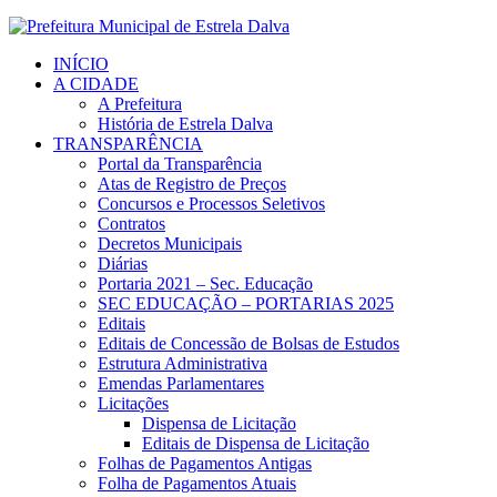
INÍCIO
A CIDADE
A Prefeitura
História de Estrela Dalva
TRANSPARÊNCIA
Portal da Transparência
Atas de Registro de Preços
Concursos e Processos Seletivos
Contratos
Decretos Municipais
Diárias
Portaria 2021 – Sec. Educação
SEC EDUCAÇÃO – PORTARIAS 2025
Editais
Editais de Concessão de Bolsas de Estudos
Estrutura Administrativa
Emendas Parlamentares
Licitações
Dispensa de Licitação
Editais de Dispensa de Licitação
Folhas de Pagamentos Antigas
Folha de Pagamentos Atuais