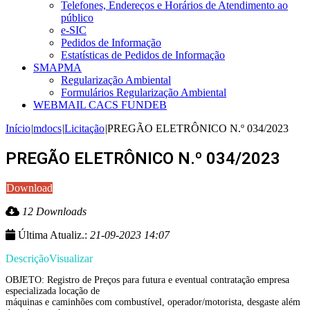
Telefones, Endereços e Horários de Atendimento ao
público
e-SIC
Pedidos de Informação
Estatísticas de Pedidos de Informação
SMAPMA
Regularização Ambiental
Formulários Regularização Ambiental
WEBMAIL CACS FUNDEB
Início
|
mdocs
|
Licitação
|
PREGÃO ELETRÔNICO N.º 034/2023
PREGÃO ELETRÔNICO N.º 034/2023
Download
12 Downloads
Última Atualiz.:
21-09-2023 14:07
Descrição
Visualizar
OBJETO: Registro de Preços para futura e eventual contratação empresa
especializada locação de
máquinas e caminhões com combustível, operador/motorista, desgaste além