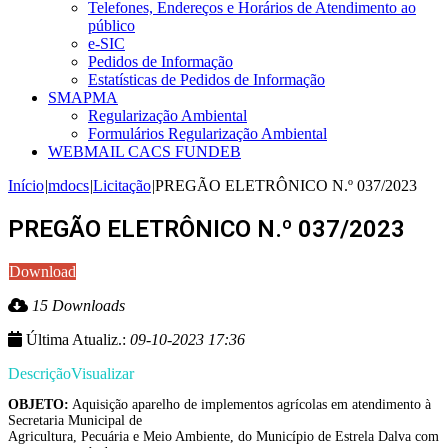
Telefones, Endereços e Horários de Atendimento ao
público
e-SIC
Pedidos de Informação
Estatísticas de Pedidos de Informação
SMAPMA
Regularização Ambiental
Formulários Regularização Ambiental
WEBMAIL CACS FUNDEB
Início
|
mdocs
|
Licitação
|
PREGÃO ELETRÔNICO N.º 037/2023
PREGÃO ELETRÔNICO N.º 037/2023
Download
15 Downloads
Última Atualiz.:
09-10-2023 17:36
Descrição
Visualizar
OBJETO:
Aquisição aparelho de implementos agrícolas em atendimento à
Secretaria Municipal de
Agricultura, Pecuária e Meio Ambiente, do Município de Estrela Dalva com