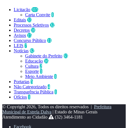
Licitação
315
Carta Convite
1
Editais
33
Processos Seletivos
32
Decretos
18
Avisos
15
Concurso Público
11
LEIS
7
Notícias
82
Gabinete do Prefeito
63
Educação
16
Cultura
2
Esporte
1
Meio Ambiente
1
Portarias
5
Não Categorizado
4
Transparência Pública
1
Ofícios
1
© Copyright 2026, Todos os direitos reservados |
Prefeitura
Municipal de Estrela Dalva
| Estado de Minas Gerais
Atendimento ao Cidadão
(32) 3464-1181
Facebook