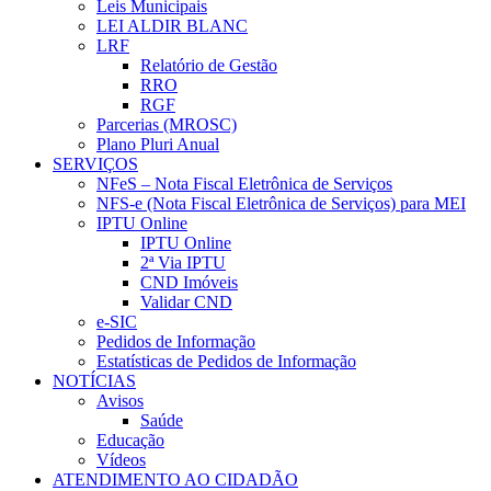
Leis Municipais
LEI ALDIR BLANC
LRF
Relatório de Gestão
RRO
RGF
Parcerias (MROSC)
Plano Pluri Anual
SERVIÇOS
NFeS – Nota Fiscal Eletrônica de Serviços
NFS-e (Nota Fiscal Eletrônica de Serviços) para MEI
IPTU Online
IPTU Online
2ª Via IPTU
CND Imóveis
Validar CND
e-SIC
Pedidos de Informação
Estatísticas de Pedidos de Informação
NOTÍCIAS
Avisos
Saúde
Educação
Vídeos
ATENDIMENTO AO CIDADÃO