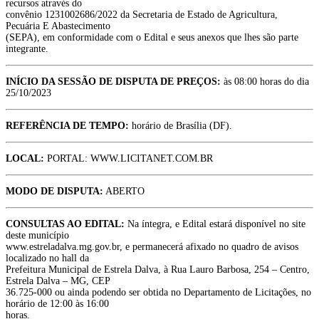
recursos através do
convênio 1231002686/2022 da Secretaria de Estado de Agricultura,
Pecuária E Abastecimento
(SEPA), em conformidade com o Edital e seus anexos que lhes são parte
integrante.
INÍCIO DA SESSÃO DE DISPUTA DE PREÇOS:
às 08:00 horas do dia
25/10/2023
REFERÊNCIA DE TEMPO:
horário de Brasília (DF).
LOCAL:
PORTAL: WWW.LICITANET.COM.BR
MODO DE DISPUTA:
ABERTO
CONSULTAS AO EDITAL:
Na íntegra, e Edital estará disponível no site
deste município
www.estreladalva.mg.gov.br, e permanecerá afixado no quadro de avisos
localizado no hall da
Prefeitura Municipal de Estrela Dalva, à Rua Lauro Barbosa, 254 – Centro,
Estrela Dalva – MG, CEP
36.725-000 ou ainda podendo ser obtida no Departamento de Licitações, no
horário de 12:00 às 16:00
horas.