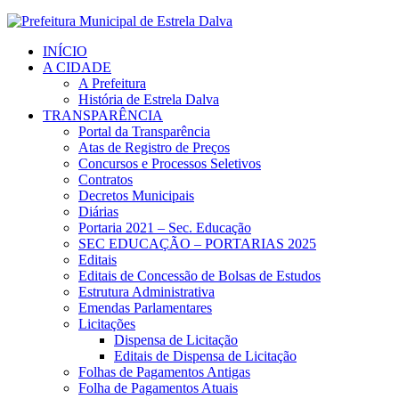
INÍCIO
A CIDADE
A Prefeitura
História de Estrela Dalva
TRANSPARÊNCIA
Portal da Transparência
Atas de Registro de Preços
Concursos e Processos Seletivos
Contratos
Decretos Municipais
Diárias
Portaria 2021 – Sec. Educação
SEC EDUCAÇÃO – PORTARIAS 2025
Editais
Editais de Concessão de Bolsas de Estudos
Estrutura Administrativa
Emendas Parlamentares
Licitações
Dispensa de Licitação
Editais de Dispensa de Licitação
Folhas de Pagamentos Antigas
Folha de Pagamentos Atuais