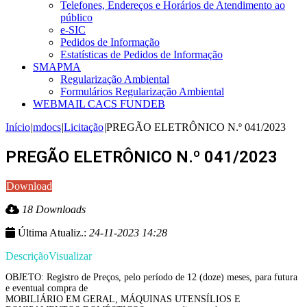
Telefones, Endereços e Horários de Atendimento ao
público
e-SIC
Pedidos de Informação
Estatísticas de Pedidos de Informação
SMAPMA
Regularização Ambiental
Formulários Regularização Ambiental
WEBMAIL CACS FUNDEB
Início
|
mdocs
|
Licitação
|
PREGÃO ELETRÔNICO N.º 041/2023
PREGÃO ELETRÔNICO N.º 041/2023
Download
18 Downloads
Última Atualiz.:
24-11-2023 14:28
Descrição
Visualizar
OBJETO: Registro de Preços, pelo período de 12 (doze) meses, para futura
e eventual compra de
MOBILIÁRIO EM GERAL, MÁQUINAS UTENSÍLIOS E