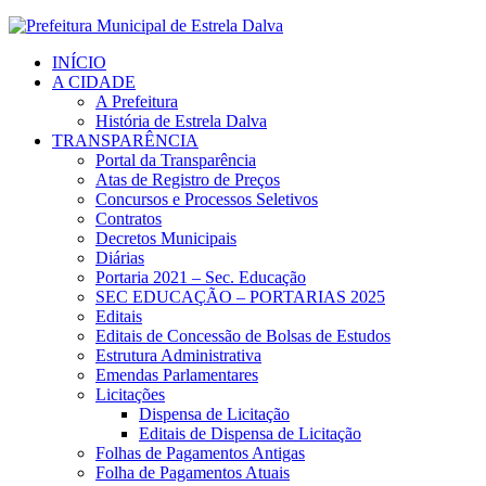
INÍCIO
A CIDADE
A Prefeitura
História de Estrela Dalva
TRANSPARÊNCIA
Portal da Transparência
Atas de Registro de Preços
Concursos e Processos Seletivos
Contratos
Decretos Municipais
Diárias
Portaria 2021 – Sec. Educação
SEC EDUCAÇÃO – PORTARIAS 2025
Editais
Editais de Concessão de Bolsas de Estudos
Estrutura Administrativa
Emendas Parlamentares
Licitações
Dispensa de Licitação
Editais de Dispensa de Licitação
Folhas de Pagamentos Antigas
Folha de Pagamentos Atuais