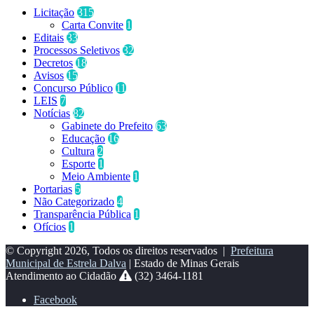
Licitação
315
Carta Convite
1
Editais
33
Processos Seletivos
32
Decretos
18
Avisos
15
Concurso Público
11
LEIS
7
Notícias
82
Gabinete do Prefeito
63
Educação
16
Cultura
2
Esporte
1
Meio Ambiente
1
Portarias
5
Não Categorizado
4
Transparência Pública
1
Ofícios
1
© Copyright 2026, Todos os direitos reservados |
Prefeitura
Municipal de Estrela Dalva
| Estado de Minas Gerais
Atendimento ao Cidadão
(32) 3464-1181
Facebook