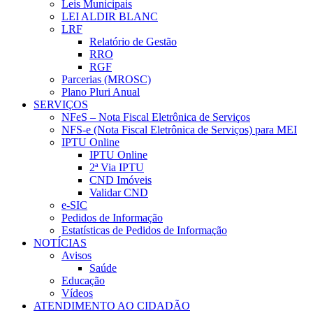
Leis Municipais
LEI ALDIR BLANC
LRF
Relatório de Gestão
RRO
RGF
Parcerias (MROSC)
Plano Pluri Anual
SERVIÇOS
NFeS – Nota Fiscal Eletrônica de Serviços
NFS-e (Nota Fiscal Eletrônica de Serviços) para MEI
IPTU Online
IPTU Online
2ª Via IPTU
CND Imóveis
Validar CND
e-SIC
Pedidos de Informação
Estatísticas de Pedidos de Informação
NOTÍCIAS
Avisos
Saúde
Educação
Vídeos
ATENDIMENTO AO CIDADÃO