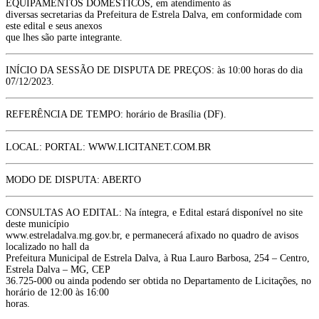
EQUIPAMENTOS DOMÉSTICOS, em atendimento às
diversas secretarias da Prefeitura de Estrela Dalva, em conformidade com
este edital e seus anexos
que lhes são parte integrante.
INÍCIO DA SESSÃO DE DISPUTA DE PREÇOS: às 10:00 horas do dia
07/12/2023.
REFERÊNCIA DE TEMPO: horário de Brasília (DF).
LOCAL: PORTAL: WWW.LICITANET.COM.BR
MODO DE DISPUTA: ABERTO
CONSULTAS AO EDITAL: Na íntegra, e Edital estará disponível no site
deste município
www.estreladalva.mg.gov.br, e permanecerá afixado no quadro de avisos
localizado no hall da
Prefeitura Municipal de Estrela Dalva, à Rua Lauro Barbosa, 254 – Centro,
Estrela Dalva – MG, CEP
36.725-000 ou ainda podendo ser obtida no Departamento de Licitações, no
horário de 12:00 às 16:00
horas.