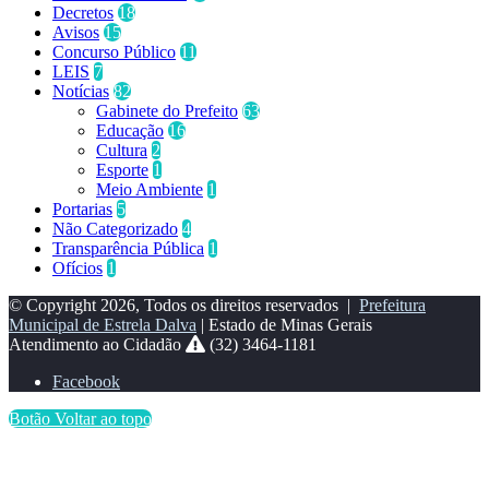
Decretos
18
Avisos
15
Concurso Público
11
LEIS
7
Notícias
82
Gabinete do Prefeito
63
Educação
16
Cultura
2
Esporte
1
Meio Ambiente
1
Portarias
5
Não Categorizado
4
Transparência Pública
1
Ofícios
1
© Copyright 2026, Todos os direitos reservados |
Prefeitura
Municipal de Estrela Dalva
| Estado de Minas Gerais
Atendimento ao Cidadão
(32) 3464-1181
Facebook
Botão Voltar ao topo