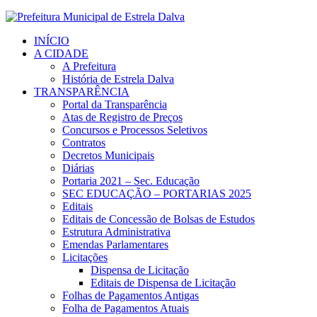
INÍCIO
A CIDADE
A Prefeitura
História de Estrela Dalva
TRANSPARÊNCIA
Portal da Transparência
Atas de Registro de Preços
Concursos e Processos Seletivos
Contratos
Decretos Municipais
Diárias
Portaria 2021 – Sec. Educação
SEC EDUCAÇÃO – PORTARIAS 2025
Editais
Editais de Concessão de Bolsas de Estudos
Estrutura Administrativa
Emendas Parlamentares
Licitações
Dispensa de Licitação
Editais de Dispensa de Licitação
Folhas de Pagamentos Antigas
Folha de Pagamentos Atuais