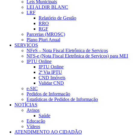
Leis Municipais
LEI ALDIR BLANC
LRF
Relatório de Gestão
RRO
RGF
Parcerias (MROSC)
Plano Pluri Anual
SERVIÇOS
NFeS – Nota Fiscal Eletrônica de Serviços
NFS-e (Nota Fiscal Eletrônica de Serviços) para MEI
IPTU Online
IPTU Online
2ª Via IPTU
CND Imóveis
Validar CND
e-SIC
Pedidos de Informação
Estatísticas de Pedidos de Informação
NOTÍCIAS
Avisos
Saúde
Educação
Vídeos
ATENDIMENTO AO CIDADÃO