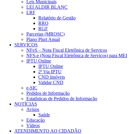
Leis Municipais
LEI ALDIR BLANC
LRF
Relatório de Gestão
RRO
RGF
Parcerias (MROSC)
Plano Pluri Anual
SERVIÇOS
NFeS – Nota Fiscal Eletrônica de Serviços
NFS-e (Nota Fiscal Eletrônica de Serviços) para MEI
IPTU Online
IPTU Online
2ª Via IPTU
CND Imóveis
Validar CND
e-SIC
Pedidos de Informação
Estatísticas de Pedidos de Informação
NOTÍCIAS
Avisos
Saúde
Educação
Vídeos
ATENDIMENTO AO CIDADÃO