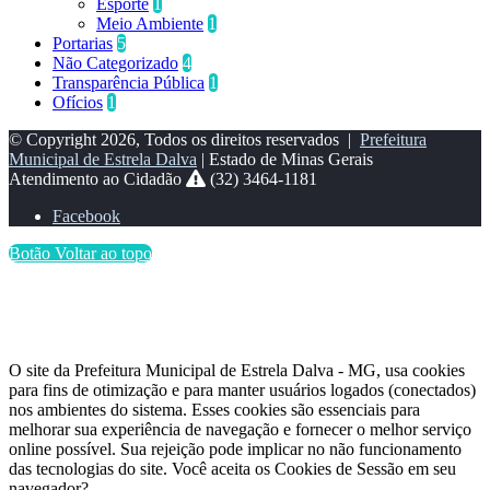
Esporte
1
Meio Ambiente
1
Portarias
5
Não Categorizado
4
Transparência Pública
1
Ofícios
1
© Copyright 2026, Todos os direitos reservados |
Prefeitura
Municipal de Estrela Dalva
| Estado de Minas Gerais
Atendimento ao Cidadão
(32) 3464-1181
Facebook
Botão Voltar ao topo
O site da Prefeitura Municipal de Estrela Dalva - MG, usa cookies
para fins de otimização e para manter usuários logados (conectados)
nos ambientes do sistema. Esses cookies são essenciais para
melhorar sua experiência de navegação e fornecer o melhor serviço
online possível. Sua rejeição pode implicar no não funcionamento
das tecnologias do site. Você aceita os Cookies de Sessão em seu
navegador?.