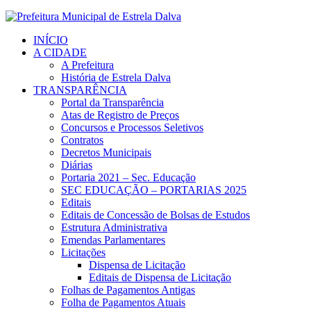
INÍCIO
A CIDADE
A Prefeitura
História de Estrela Dalva
TRANSPARÊNCIA
Portal da Transparência
Atas de Registro de Preços
Concursos e Processos Seletivos
Contratos
Decretos Municipais
Diárias
Portaria 2021 – Sec. Educação
SEC EDUCAÇÃO – PORTARIAS 2025
Editais
Editais de Concessão de Bolsas de Estudos
Estrutura Administrativa
Emendas Parlamentares
Licitações
Dispensa de Licitação
Editais de Dispensa de Licitação
Folhas de Pagamentos Antigas
Folha de Pagamentos Atuais