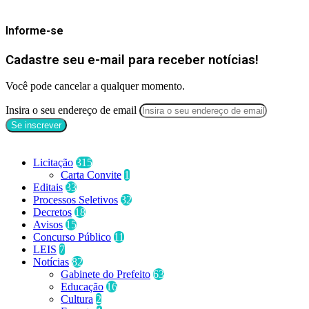
Mantenha-se Informado
Informe-se
Cadastre seu e-mail para receber notícias!
Você pode cancelar a qualquer momento.
Insira o seu endereço de email
Categorias
Licitação
315
Carta Convite
1
Editais
33
Processos Seletivos
32
Decretos
18
Avisos
15
Concurso Público
11
LEIS
7
Notícias
82
Gabinete do Prefeito
63
Educação
16
Cultura
2