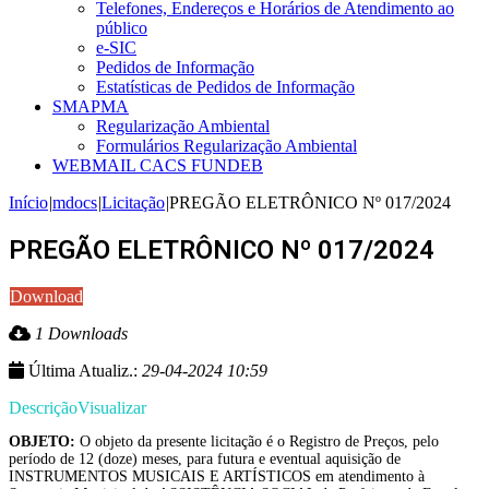
Telefones, Endereços e Horários de Atendimento ao
público
e-SIC
Pedidos de Informação
Estatísticas de Pedidos de Informação
SMAPMA
Regularização Ambiental
Formulários Regularização Ambiental
WEBMAIL CACS FUNDEB
Início
|
mdocs
|
Licitação
|
PREGÃO ELETRÔNICO Nº 017/2024
PREGÃO ELETRÔNICO Nº 017/2024
Download
1 Downloads
Última Atualiz.:
29-04-2024 10:59
Descrição
Visualizar
OBJETO:
O objeto da presente licitação é o Registro de Preços, pelo
período de 12 (doze) meses, para futura e eventual aquisição de
INSTRUMENTOS MUSICAIS E ARTÍSTICOS em atendimento à