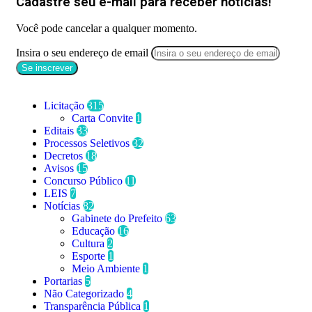
Cadastre seu e-mail para receber notícias!
Você pode cancelar a qualquer momento.
Insira o seu endereço de email
Categorias
Licitação
315
Carta Convite
1
Editais
33
Processos Seletivos
32
Decretos
18
Avisos
15
Concurso Público
11
LEIS
7
Notícias
82
Gabinete do Prefeito
63
Educação
16
Cultura
2
Esporte
1
Meio Ambiente
1
Portarias
5
Não Categorizado
4
Transparência Pública
1