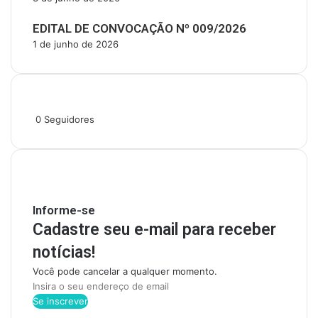
EDITAL DE CONVOCAÇÃO Nº 009/2026
1 de junho de 2026
Siga-nos
0
Seguidores
Mantenha-se Informado
Informe-se
Cadastre seu e-mail para receber
notícias!
Você pode cancelar a qualquer momento.
I
n
s