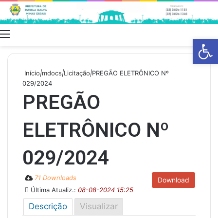
Menu
Swit
Barra de Fe
skin
Início
|
mdocs
|
Licitação
|
PREGÃO ELETRÔNICO Nº
029/2024
PREGÃO
ELETRÔNICO Nº
029/2024
71 Downloads
Download
Última Atualiz.:
08-08-2024 15:25
Descrição
Visualizar