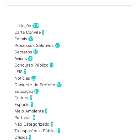
i
r
Categorias
a
o
Licitação
315
s
Carta Convite
1
e
Editais
33
u
Processos Seletivos
32
e
Decretos
18
n
Avisos
15
d
Concurso Público
11
e
LEIS
7
r
Notícias
82
e
Gabinete do Prefeito
63
ç
Educação
16
o
Cultura
2
d
Esporte
1
e
Meio Ambiente
1
e
Portarias
5
m
Não Categorizado
4
a
Transparência Pública
1
i
Ofícios
1