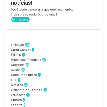
notícias!
Você pode cancelar a qualquer momento.
I
n
s
i
r
Categorias
a
o
Licitação
315
s
Carta Convite
1
e
Editais
33
u
Processos Seletivos
32
e
Decretos
18
n
Avisos
15
d
Concurso Público
11
e
LEIS
7
r
Notícias
82
e
Gabinete do Prefeito
63
ç
Educação
16
o
Cultura
2
d
Esporte
1