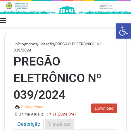
Menu
Swit
Barra de Fe
skin
Início
|
mdocs
|
Licitação
|
PREGÃO ELETRÔNICO Nº
039/2024
PREGÃO
ELETRÔNICO Nº
039/2024
2 Downloads
Download
Última Atualiz.:
14-11-2024 8:47
Descrição
Visualizar