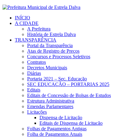
INÍCIO
A CIDADE
A Prefeitura
História de Estrela Dalva
TRANSPARÊNCIA
Portal da Transparência
Atas de Registro de Preços
Concursos e Processos Seletivos
Contratos
Decretos Municipais
Diárias
Portaria 2021 – Sec. Educação
SEC EDUCAÇÃO – PORTARIAS 2025
Editais
Editais de Concessão de Bolsas de Estudos
Estrutura Administrativa
Emendas Parlamentares
Licitações
Dispensa de Licitação
Editais de Dispensa de Licitação
Folhas de Pagamentos Antigas
Folha de Pagamentos Atuais