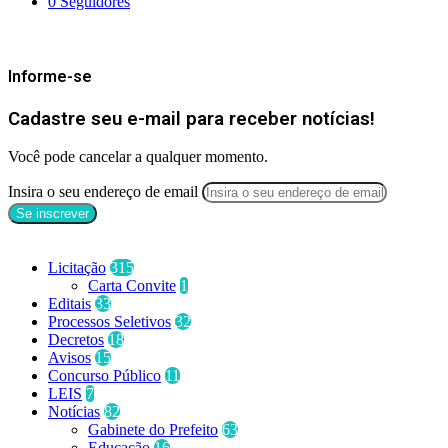
0
Seguidores
Mantenha-se Informado
Informe-se
Cadastre seu e-mail para receber notícias!
Você pode cancelar a qualquer momento.
Insira o seu endereço de email
Categorias
Licitação
315
Carta Convite
1
Editais
33
Processos Seletivos
32
Decretos
18
Avisos
15
Concurso Público
11
LEIS
7
Notícias
82
Gabinete do Prefeito
63
Educação
16