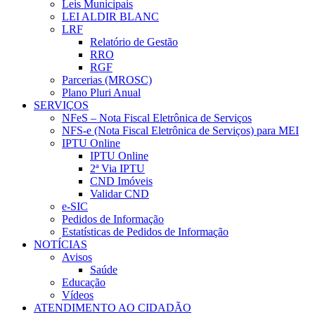
Leis Municipais
LEI ALDIR BLANC
LRF
Relatório de Gestão
RRO
RGF
Parcerias (MROSC)
Plano Pluri Anual
SERVIÇOS
NFeS – Nota Fiscal Eletrônica de Serviços
NFS-e (Nota Fiscal Eletrônica de Serviços) para MEI
IPTU Online
IPTU Online
2ª Via IPTU
CND Imóveis
Validar CND
e-SIC
Pedidos de Informação
Estatísticas de Pedidos de Informação
NOTÍCIAS
Avisos
Saúde
Educação
Vídeos
ATENDIMENTO AO CIDADÃO