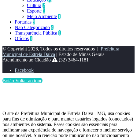
Cultura
2
Esporte
1
Meio Ambiente
1
Portarias
5
Não Categorizado
4
Transparência Pública
1
Ofícios
1
© Copyright 2026, Todos os direitos reservados |
Prefeitura
Municipal de Estrela Dalva
| Estado de Minas Gerais
Atendimento ao Cidadão
(32) 3464-1181
Facebook
Botão Voltar ao topo
O site da Prefeitura Municipal de Estrela Dalva - MG, usa cookies
para fins de otimização e para manter usuários logados (conectados)
nos ambientes do sistema. Esses cookies são essenciais para
melhorar sua experiência de navegação e fornecer o melhor serviço
online possível. Sua rejeição pode implicar no não funcionamento