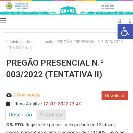
Menu
Swit
Barra de Fe
skin
Início
|
mdocs
|
Licitação
|
PREGÃO PRESENCIAL N.º 003/2022
(TENTATIVA II)
PREGÃO PRESENCIAL N.º
003/2022 (TENTATIVA II)
2 Downloads
Download
Última Atualiz.:
17-03-2022 13:40
Descrição
Visualizar
OBJETO:
Registro de preços, pelo período de 12 (doze)
meses, para futura eventual aquisição de COMBUSTÍVEIS em