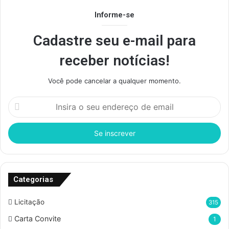
Informe-se
Cadastre seu e-mail para
receber notícias!
Você pode cancelar a qualquer momento.
I
n
s
i
r
a
o
s
Categorias
e
u
Licitação
315
e
Carta Convite
1
n