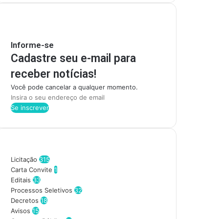
Mantenha-se Informado
Informe-se
Cadastre seu e-mail para
receber notícias!
Você pode cancelar a qualquer momento.
I
n
s
i
r
Categorias
a
o
Licitação
315
s
Carta Convite
1
e
Editais
33
u
Processos Seletivos
32
e
Decretos
18
n
Avisos
15