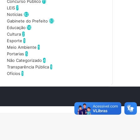
d
Concurso Público
11
e
LEIS
7
r
Notícias
82
e
Gabinete do Prefeito
63
ç
Educação
16
o
Cultura
2
d
Esporte
1
e
Meio Ambiente
1
e
Portarias
5
m
Não Categorizado
4
a
Transparência Pública
1
i
Ofícios
1
l