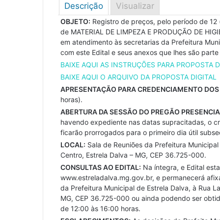
Descrição
Visualizar
OBJETO:
Registro de preços, pelo período de 12 
de MATERIAL DE LIMPEZA E PRODUÇÃO DE HIG
em atendimento às secretarias da Prefeitura Muni
com este Edital e seus anexos que lhes são parte 
BAIXE AQUI AS INSTRUÇÕES PARA PROPOSTA D
BAIXE AQUI O ARQUIVO DA PROPOSTA DIGITAL
APRESENTAÇÃO PARA CREDENCIAMENTO DOS 
horas).
ABERTURA DA SESSÃO DO PREGÃO PRESENCIA
havendo expediente nas datas supracitadas, o c
ficarão prorrogados para o primeiro dia útil sub
LOCAL:
Sala de Reuniões da Prefeitura Municipal
Centro, Estrela Dalva – MG, CEP 36.725-000.
CONSULTAS AO EDITAL:
Na íntegra, e Edital esta
www.estreladalva.mg.gov.br, e permanecerá afixa
da Prefeitura Municipal de Estrela Dalva, à Rua L
MG, CEP 36.725-000 ou ainda podendo ser obtida
de 12:00 às 16:00 horas.