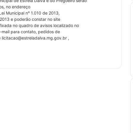
icipal de Estrela Dalva e do Pregoeiro serão
ros, no endereço
i Municipal n° 1.010 de 2013,
2013 e poderão constar no site
fixada no quadro de avisos localizado no
 e-mail para contato, pedidos de
é licitacao@estreladalva.mg.gov.br ,