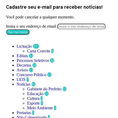
Cadastre seu e-mail para receber notícias!
Você pode cancelar a qualquer momento.
Insira o seu endereço de email
Categorias
Licitação
315
Carta Convite
1
Editais
33
Processos Seletivos
32
Decretos
18
Avisos
15
Concurso Público
11
LEIS
7
Notícias
82
Gabinete do Prefeito
63
Educação
16
Cultura
2
Esporte
1
Meio Ambiente
1
Portarias
5
Não Categorizado
4