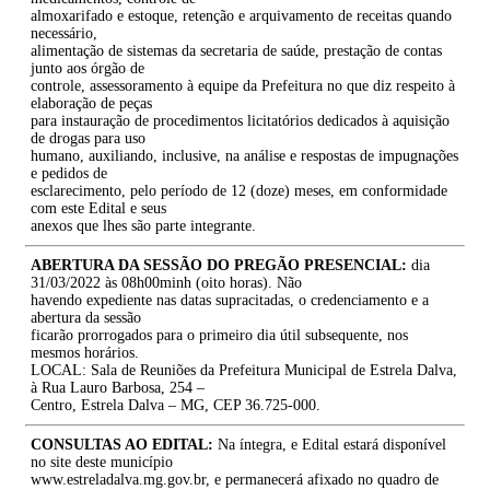
almoxarifado e estoque, retenção e arquivamento de receitas quando
necessário,
alimentação de sistemas da secretaria de saúde, prestação de contas
junto aos órgão de
controle, assessoramento à equipe da Prefeitura no que diz respeito à
elaboração de peças
para instauração de procedimentos licitatórios dedicados à aquisição
de drogas para uso
humano, auxiliando, inclusive, na análise e respostas de impugnações
e pedidos de
esclarecimento, pelo período de 12 (doze) meses, em conformidade
com este Edital e seus
anexos que lhes são parte integrante.
ABERTURA DA SESSÃO DO PREGÃO PRESENCIAL:
dia
31/03/2022 às 08h00minh (oito horas). Não
havendo expediente nas datas supracitadas, o credenciamento e a
abertura da sessão
ficarão prorrogados para o primeiro dia útil subsequente, nos
mesmos horários.
LOCAL: Sala de Reuniões da Prefeitura Municipal de Estrela Dalva,
à Rua Lauro Barbosa, 254 –
Centro, Estrela Dalva – MG, CEP 36.725-000.
CONSULTAS AO EDITAL:
Na íntegra, e Edital estará disponível
no site deste município
www.estreladalva.mg.gov.br, e permanecerá afixado no quadro de