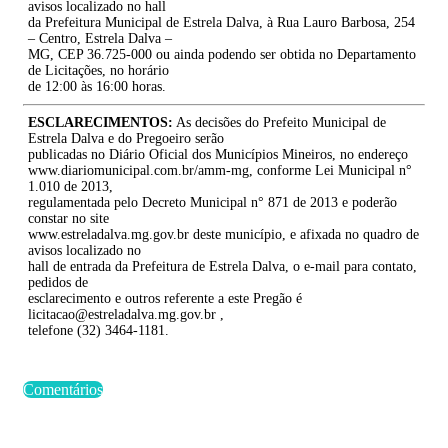
avisos localizado no hall
da Prefeitura Municipal de Estrela Dalva, à Rua Lauro Barbosa, 254
– Centro, Estrela Dalva –
MG, CEP 36.725-000 ou ainda podendo ser obtida no Departamento
de Licitações, no horário
de 12:00 às 16:00 horas.
ESCLARECIMENTOS:
As decisões do Prefeito Municipal de
Estrela Dalva e do Pregoeiro serão
publicadas no Diário Oficial dos Municípios Mineiros, no endereço
www.diariomunicipal.com.br/amm-mg, conforme Lei Municipal n°
1.010 de 2013,
regulamentada pelo Decreto Municipal n° 871 de 2013 e poderão
constar no site
www.estreladalva.mg.gov.br deste município, e afixada no quadro de
avisos localizado no
hall de entrada da Prefeitura de Estrela Dalva, o e-mail para contato,
pedidos de
esclarecimento e outros referente a este Pregão é
licitacao@estreladalva.mg.gov.br ,
telefone (32) 3464-1181.
Comentários
Últimas Publicações