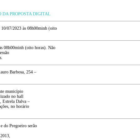
 DA PROPOSTA DIGITAL
 10/07/2023 às 08h00minh (oito
às 08h00minh (oito horas). Não
sessão
s.
Lauro Barbosa, 254 –
este município
izado no hall
, Estrela Dalva –
ções, no horário
 e do Pregoeiro serão
 2013,