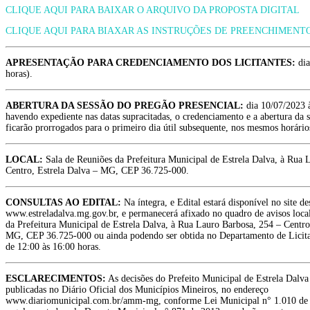
CLIQUE AQUI PARA BAIXAR O ARQUIVO DA PROPOSTA DIGITAL
CLIQUE AQUI PARA BIAXAR AS INSTRUÇÕES DE PREENCHIMENTO
APRESENTAÇÃO PARA CREDENCIAMENTO DOS LICITANTES:
dia
horas).
ABERTURA DA SESSÃO DO PREGÃO PRESENCIAL:
dia 10/07/2023 
havendo expediente nas datas supracitadas, o credenciamento e a abertura da 
ficarão prorrogados para o primeiro dia útil subsequente, nos mesmos horário
LOCAL:
Sala de Reuniões da Prefeitura Municipal de Estrela Dalva, à Rua 
Centro, Estrela Dalva – MG, CEP 36.725-000.
CONSULTAS AO EDITAL:
Na íntegra, e Edital estará disponível no site d
www.estreladalva.mg.gov.br, e permanecerá afixado no quadro de avisos local
da Prefeitura Municipal de Estrela Dalva, à Rua Lauro Barbosa, 254 – Centro
MG, CEP 36.725-000 ou ainda podendo ser obtida no Departamento de Licita
de 12:00 às 16:00 horas.
ESCLARECIMENTOS:
As decisões do Prefeito Municipal de Estrela Dalva
publicadas no Diário Oficial dos Municípios Mineiros, no endereço
www.diariomunicipal.com.br/amm-mg, conforme Lei Municipal n° 1.010 de