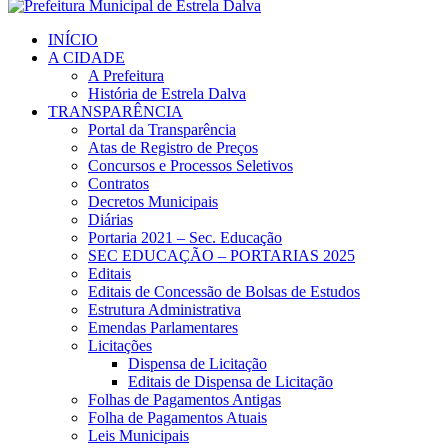
INÍCIO
A CIDADE
A Prefeitura
História de Estrela Dalva
TRANSPARÊNCIA
Portal da Transparência
Atas de Registro de Preços
Concursos e Processos Seletivos
Contratos
Decretos Municipais
Diárias
Portaria 2021 – Sec. Educação
SEC EDUCAÇÃO – PORTARIAS 2025
Editais
Editais de Concessão de Bolsas de Estudos
Estrutura Administrativa
Emendas Parlamentares
Licitações
Dispensa de Licitação
Editais de Dispensa de Licitação
Folhas de Pagamentos Antigas
Folha de Pagamentos Atuais
Leis Municipais