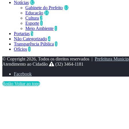
Notícias
82
Gabinete do Prefeito
63
Educação
16
Cultura
2
Esporte
1
Meio Ambiente
1
Portarias
5
Não Categorizado
4
Transparência Pública
1
Ofícios
1
© Copyright 2026, Todos os direitos reservados |
Prefeitura Municip
Atendimento ao Cidadão
(32) 3464-1181
Facebook
Botão Voltar ao topo