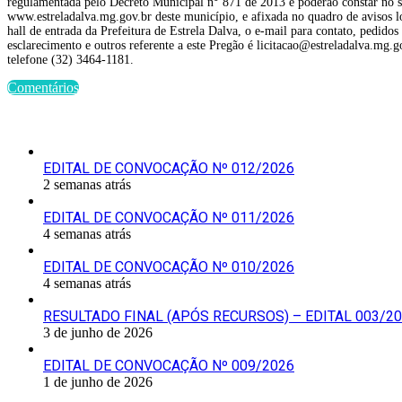
regulamentada pelo Decreto Municipal n° 871 de 2013 e poderão constar no s
www.estreladalva.mg.gov.br deste município, e afixada no quadro de avisos l
hall de entrada da Prefeitura de Estrela Dalva, o e-mail para contato, pedidos
esclarecimento e outros referente a este Pregão é licitacao@estreladalva.mg.g
telefone (32) 3464-1181.
Comentários
Últimas Publicações
EDITAL DE CONVOCAÇÃO Nº 012/2026
2 semanas atrás
EDITAL DE CONVOCAÇÃO Nº 011/2026
4 semanas atrás
EDITAL DE CONVOCAÇÃO Nº 010/2026
4 semanas atrás
RESULTADO FINAL (APÓS RECURSOS) – EDITAL 003/2
3 de junho de 2026
EDITAL DE CONVOCAÇÃO Nº 009/2026
1 de junho de 2026