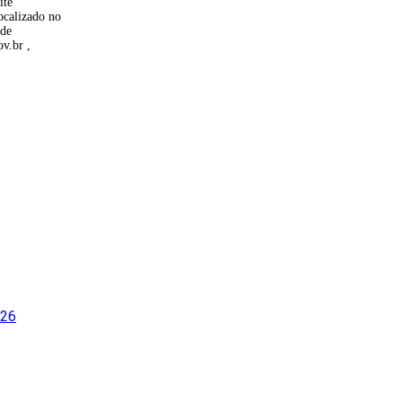
ite
ocalizado no
 de
ov.br ,
026