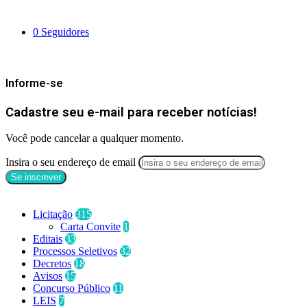
Siga-nos
0
Seguidores
Mantenha-se Informado
Informe-se
Cadastre seu e-mail para receber notícias!
Você pode cancelar a qualquer momento.
Insira o seu endereço de email
Categorias
Licitação
315
Carta Convite
1
Editais
33
Processos Seletivos
32
Decretos
18
Avisos
15
Concurso Público
11
LEIS
7