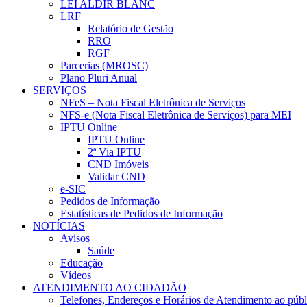
LEI ALDIR BLANC
LRF
Relatório de Gestão
RRO
RGF
Parcerias (MROSC)
Plano Pluri Anual
SERVIÇOS
NFeS – Nota Fiscal Eletrônica de Serviços
NFS-e (Nota Fiscal Eletrônica de Serviços) para MEI
IPTU Online
IPTU Online
2ª Via IPTU
CND Imóveis
Validar CND
e-SIC
Pedidos de Informação
Estatísticas de Pedidos de Informação
NOTÍCIAS
Avisos
Saúde
Educação
Vídeos
ATENDIMENTO AO CIDADÃO
Telefones, Endereços e Horários de Atendimento ao públ