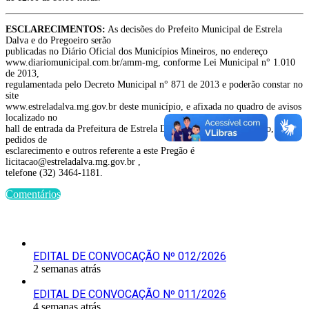
ESCLARECIMENTOS:
As decisões do Prefeito Municipal de Estrela
Dalva e do Pregoeiro serão
publicadas no Diário Oficial dos Municípios Mineiros, no endereço
www.diariomunicipal.com.br/amm-mg, conforme Lei Municipal n° 1.010
de 2013,
regulamentada pelo Decreto Municipal n° 871 de 2013 e poderão constar no
site
www.estreladalva.mg.gov.br deste município, e afixada no quadro de avisos
localizado no
hall de entrada da Prefeitura de Estrela Dalva, o e-mail para contato,
pedidos de
esclarecimento e outros referente a este Pregão é
licitacao@estreladalva.mg.gov.br ,
telefone (32) 3464-1181.
Comentários
Últimas Publicações
EDITAL DE CONVOCAÇÃO Nº 012/2026
2 semanas atrás
EDITAL DE CONVOCAÇÃO Nº 011/2026
4 semanas atrás