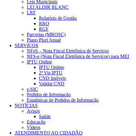
Leis Municipais
LEI ALDIR BLANC
LRF
Relatório de Gestão
RRO
RGF
Parcerias (MROSC)
Plano Pluri Anual
SERVIÇOS
NFeS – Nota Fiscal Eletrônica de Serviços
NFS-e (Nota Fiscal Eletrônica de Serviços) para MEI
IPTU Online
IPTU Online
2ª Via IPTU
CND Imóveis
Validar CND
e-SIC
Pedidos de Informação
Estatísticas de Pedidos de Informação
NOTÍCIAS
Avisos
Saúde
Educação
Vídeos
ATENDIMENTO AO CIDADÃO