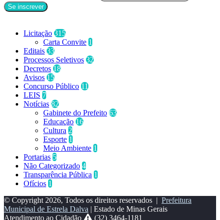
Categorias
Licitação
315
Carta Convite
1
Editais
33
Processos Seletivos
32
Decretos
18
Avisos
15
Concurso Público
11
LEIS
7
Notícias
82
Gabinete do Prefeito
63
Educação
16
Cultura
2
Esporte
1
Meio Ambiente
1
Portarias
5
Não Categorizado
4
Transparência Pública
1
Ofícios
1
© Copyright 2026, Todos os direitos reservados |
Prefeitura
Municipal de Estrela Dalva
| Estado de Minas Gerais
Atendimento ao Cidadão
(32) 3464-1181