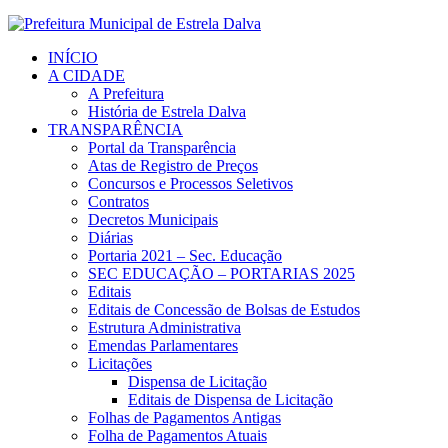
INÍCIO
A CIDADE
A Prefeitura
História de Estrela Dalva
TRANSPARÊNCIA
Portal da Transparência
Atas de Registro de Preços
Concursos e Processos Seletivos
Contratos
Decretos Municipais
Diárias
Portaria 2021 – Sec. Educação
SEC EDUCAÇÃO – PORTARIAS 2025
Editais
Editais de Concessão de Bolsas de Estudos
Estrutura Administrativa
Emendas Parlamentares
Licitações
Dispensa de Licitação
Editais de Dispensa de Licitação
Folhas de Pagamentos Antigas
Folha de Pagamentos Atuais