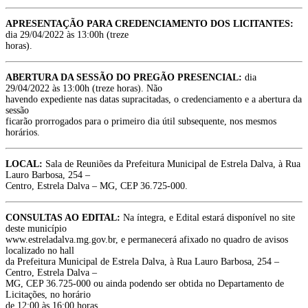
APRESENTAÇÃO PARA CREDENCIAMENTO DOS LICITANTES:
dia 29/04/2022 às 13:00h (treze
horas).
ABERTURA DA SESSÃO DO PREGÃO PRESENCIAL:
dia
29/04/2022 às 13:00h (treze horas). Não
havendo expediente nas datas supracitadas, o credenciamento e a abertura da
sessão
ficarão prorrogados para o primeiro dia útil subsequente, nos mesmos
horários.
LOCAL:
Sala de Reuniões da Prefeitura Municipal de Estrela Dalva, à Rua
Lauro Barbosa, 254 –
Centro, Estrela Dalva – MG, CEP 36.725-000.
CONSULTAS AO EDITAL:
Na íntegra, e Edital estará disponível no site
deste município
www.estreladalva.mg.gov.br, e permanecerá afixado no quadro de avisos
localizado no hall
da Prefeitura Municipal de Estrela Dalva, à Rua Lauro Barbosa, 254 –
Centro, Estrela Dalva –
MG, CEP 36.725-000 ou ainda podendo ser obtida no Departamento de
Licitações, no horário
de 12:00 às 16:00 horas.