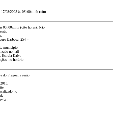
 17/08/2023 às 08h00minh (oito
às 08h00minh (oito horas). Não
sessão
s.
auro Barbosa, 254 –
te município
izado no hall
, Estrela Dalva –
ções, no horário
 e do Pregoeira serão
 2013,
ite
ocalizado no
 de
ov.br ,