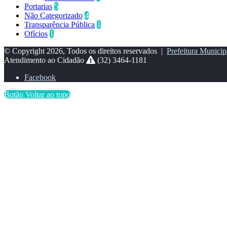
Portarias
5
Não Categorizado
4
Transparência Pública
1
Ofícios
1
© Copyright 2026, Todos os direitos reservados |
Prefeitura Municip
Atendimento ao Cidadão
(32) 3464-1181
Facebook
Botão Voltar ao topo