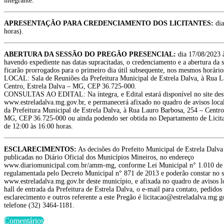
integrante.
APRESENTAÇÃO PARA CREDENCIAMENTO DOS LICITANTES:
dia
horas).
ABERTURA DA SESSÃO DO PREGÃO PRESENCIAL:
dia 17/08/2023 
havendo expediente nas datas supracitadas, o credenciamento e a abertura da 
ficarão prorrogados para o primeiro dia útil subsequente, nos mesmos horário
LOCAL: Sala de Reuniões da Prefeitura Municipal de Estrela Dalva, à Rua L
Centro, Estrela Dalva – MG, CEP 36.725-000.
CONSULTAS AO EDITAL: Na íntegra, e Edital estará disponível no site des
www.estreladalva.mg.gov.br, e permanecerá afixado no quadro de avisos local
da Prefeitura Municipal de Estrela Dalva, à Rua Lauro Barbosa, 254 – Centro
MG, CEP 36.725-000 ou ainda podendo ser obtida no Departamento de Licita
de 12:00 às 16:00 horas.
ESCLARECIMENTOS:
As decisões do Prefeito Municipal de Estrela Dalva
publicadas no Diário Oficial dos Municípios Mineiros, no endereço
www.diariomunicipal.com.br/amm-mg, conforme Lei Municipal n° 1.010 de
regulamentada pelo Decreto Municipal n° 871 de 2013 e poderão constar no s
www.estreladalva.mg.gov.br deste município, e afixada no quadro de avisos l
hall de entrada da Prefeitura de Estrela Dalva, o e-mail para contato, pedidos
esclarecimento e outros referente a este Pregão é licitacao@estreladalva.mg.g
telefone (32) 3464-1181.
Comentários