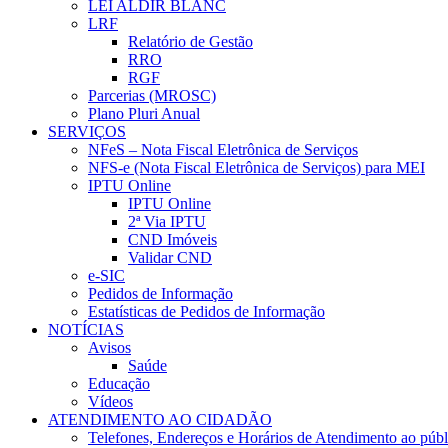
LEI ALDIR BLANC
LRF
Relatório de Gestão
RRO
RGF
Parcerias (MROSC)
Plano Pluri Anual
SERVIÇOS
NFeS – Nota Fiscal Eletrônica de Serviços
NFS-e (Nota Fiscal Eletrônica de Serviços) para MEI
IPTU Online
IPTU Online
2ª Via IPTU
CND Imóveis
Validar CND
e-SIC
Pedidos de Informação
Estatísticas de Pedidos de Informação
NOTÍCIAS
Avisos
Saúde
Educação
Vídeos
ATENDIMENTO AO CIDADÃO
Telefones, Endereços e Horários de Atendimento ao públ