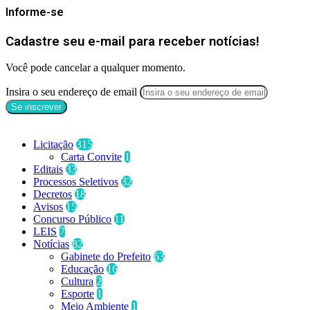
Informe-se
Cadastre seu e-mail para receber notícias!
Você pode cancelar a qualquer momento.
Insira o seu endereço de email
Categorias
Licitação
315
Carta Convite
1
Editais
33
Processos Seletivos
32
Decretos
18
Avisos
15
Concurso Público
11
LEIS
7
Notícias
82
Gabinete do Prefeito
63
Educação
16
Cultura
2
Esporte
1
Meio Ambiente
1