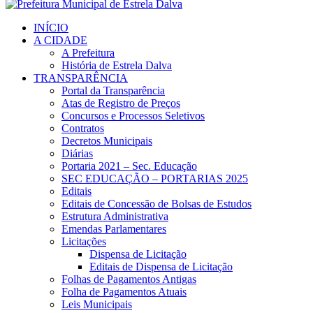
INÍCIO
A CIDADE
A Prefeitura
História de Estrela Dalva
TRANSPARÊNCIA
Portal da Transparência
Atas de Registro de Preços
Concursos e Processos Seletivos
Contratos
Decretos Municipais
Diárias
Portaria 2021 – Sec. Educação
SEC EDUCAÇÃO – PORTARIAS 2025
Editais
Editais de Concessão de Bolsas de Estudos
Estrutura Administrativa
Emendas Parlamentares
Licitações
Dispensa de Licitação
Editais de Dispensa de Licitação
Folhas de Pagamentos Antigas
Folha de Pagamentos Atuais
Leis Municipais