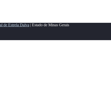
al de Estrela Dalva
| Estado de Minas Gerais