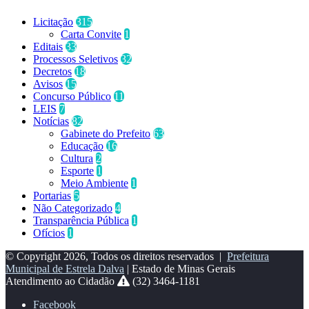
Licitação
315
Carta Convite
1
Editais
33
Processos Seletivos
32
Decretos
18
Avisos
15
Concurso Público
11
LEIS
7
Notícias
82
Gabinete do Prefeito
63
Educação
16
Cultura
2
Esporte
1
Meio Ambiente
1
Portarias
5
Não Categorizado
4
Transparência Pública
1
Ofícios
1
© Copyright 2026, Todos os direitos reservados |
Prefeitura
Municipal de Estrela Dalva
| Estado de Minas Gerais
Atendimento ao Cidadão
(32) 3464-1181
Facebook