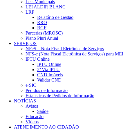
Leis Municipais
LEI ALDIR BLANC
LRF
Relatório de Gestão
RRO
RGF
Parcerias (MROSC)
Plano Pluri Anual
SERVIÇOS
NFeS – Nota Fiscal Eletrônica de Serviços
NFS-e (Nota Fiscal Eletrônica de Serviços) para MEI
IPTU Online
IPTU Online
2ª Via IPTU
CND Imóveis
Validar CND
e-SIC
Pedidos de Informação
Estatísticas de Pedidos de Informação
NOTÍCIAS
Avisos
Saúde
Educação
Vídeos
ATENDIMENTO AO CIDADÃO