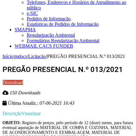
Telefones, Endereços e Horários de Atendimento ao
público
e-SIC
Pedidos de Informação
Estatísticas de Pedidos de Informação
SMAPMA
Regularização Ambiental
Formulários Regularização Ambiental
WEBMAIL CACS FUNDEB
Início
|
mdocs
|
Licitação
|
PREGÃO PRESENCIAL N.º 013/2021
PREGÃO PRESENCIAL N.º 013/2021
Download
150 Downloads
Última Atualiz.:
07-06-2021 16:43
Descrição
Visualizar
OBJETO:
Registro de preços, pelo período de 12 (doze) meses, para futura
eventual aquisição de MATERIAL DE COMPA E COZINHA, MATERIAL
DE ACONDICIONAMENTO E EEMBALAGEM, MATERIAL DE