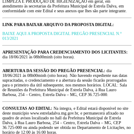
LIMPEZA E PRODUÇÃO DE HIGIENIZAÇÃO em geral, em
atendimento às secretarias da Prefeitura Municipal de Estrela Dalva, em
conformidade com este Edital e seus anexos que lhes são parte integrante.
LINK PARA BAIXAR ARQUIVO DA PROPOSTA DIGITAL:
BAIXE AQUI A PROPOSTA DIGITAL PREGÃO PRESENCIAL N.º
013/2021
APRESENTAÇÃO PARA CREDENCIAMENTO DOS LICITANTES:
dia 18/06/2021 às 08h00minh (oito horas).
ABERTURA DA SESSÃO DO PREGÃO PRESENCIAL:
dia
18/06/2021 às 08h00minh (oito horas). Não havendo expediente nas datas
supracitadas, o credenciamento e a abertura da sessão ficarão prorrogados
para o primeiro dia útil subsequente, nos mesmos horários. LOCAL: Sala
de Reuniões da Prefeitura Municipal de Estrela Dalva, à Rua Lauro
Barbosa, 254 – Centro, Estrela Dalva – MG, CEP 36.725-000.
CONSULTAS AO EDITAL:
Na íntegra, e Edital estará disponível no site
deste município www.estreladalva.mg.gov.br, e permanecerá afixado no
quadro de avisos localizado no hall da Prefeitura Municipal de Estrela
Dalva, à Rua Lauro Barbosa, 254 – Centro, Estrela Dalva – MG, CEP
36.725-000 ou ainda podendo ser obtida no Departamento de Licitações, no
horário de 12:00 às 16:00 horas.