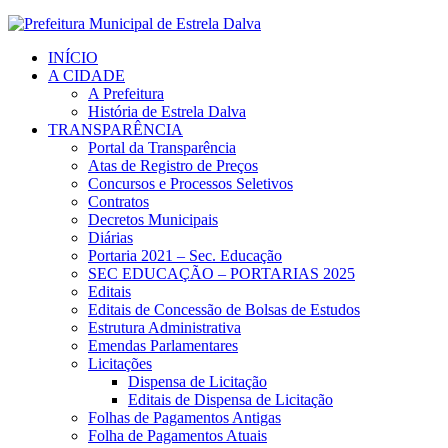
INÍCIO
A CIDADE
A Prefeitura
História de Estrela Dalva
TRANSPARÊNCIA
Portal da Transparência
Atas de Registro de Preços
Concursos e Processos Seletivos
Contratos
Decretos Municipais
Diárias
Portaria 2021 – Sec. Educação
SEC EDUCAÇÃO – PORTARIAS 2025
Editais
Editais de Concessão de Bolsas de Estudos
Estrutura Administrativa
Emendas Parlamentares
Licitações
Dispensa de Licitação
Editais de Dispensa de Licitação
Folhas de Pagamentos Antigas
Folha de Pagamentos Atuais