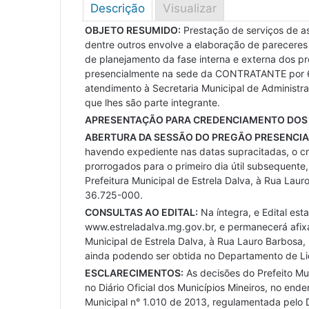
Descrição
Visualizar
OBJETO RESUMIDO:
Prestação de serviços de as
dentre outros envolve a elaboração de pareceres 
de planejamento da fase interna e externa dos p
presencialmente na sede da CONTRATANTE por 6 h
atendimento à Secretaria Municipal de Administr
que lhes são parte integrante.
APRESENTAÇÃO PARA CREDENCIAMENTO DOS 
ABERTURA DA SESSÃO DO PREGÃO PRESENCIA
havendo expediente nas datas supracitadas, o cr
prorrogados para o primeiro dia útil subsequent
Prefeitura Municipal de Estrela Dalva, à Rua Laur
36.725-000.
CONSULTAS AO EDITAL:
Na íntegra, e Edital esta
www.estreladalva.mg.gov.br, e permanecerá afixad
Municipal de Estrela Dalva, à Rua Lauro Barbosa
ainda podendo ser obtida no Departamento de Lic
ESCLARECIMENTOS:
As decisões do Prefeito Mun
no Diário Oficial dos Municípios Mineiros, no e
Municipal n° 1.010 de 2013, regulamentada pelo 