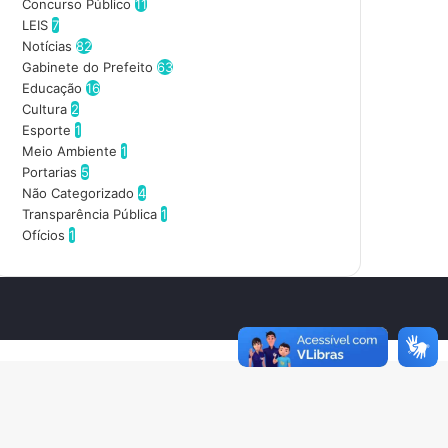
d
Concurso Público
11
e
LEIS
7
r
Notícias
82
e
Gabinete do Prefeito
63
ç
Educação
16
o
Cultura
2
d
Esporte
1
e
Meio Ambiente
1
e
Portarias
5
m
Não Categorizado
4
a
Transparência Pública
1
i
Ofícios
1
l