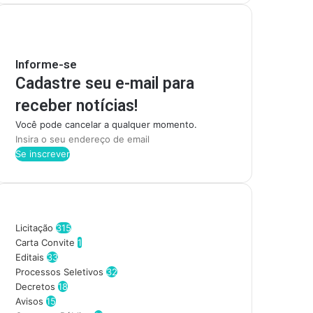
Mantenha-se Informado
Informe-se
Cadastre seu e-mail para
receber notícias!
Você pode cancelar a qualquer momento.
I
n
s
i
r
Categorias
a
o
Licitação
315
s
Carta Convite
1
e
Editais
33
u
Processos Seletivos
32
e
Decretos
18
n
Avisos
15