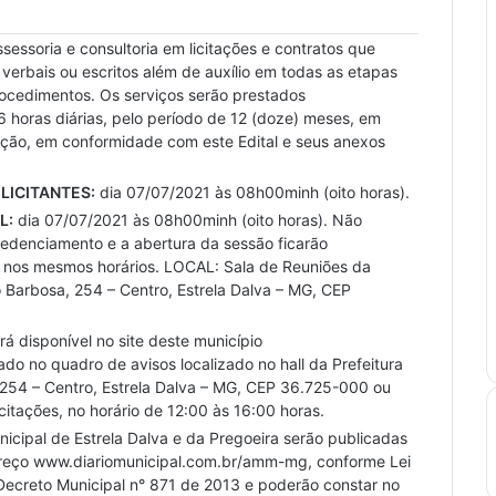
sessoria e consultoria em licitações e contratos que
verbais ou escritos além de auxílio em todas as etapas
rocedimentos. Os serviços serão prestados
oras diárias, pelo período de 12 (doze) meses, em
ação, em conformidade com este Edital e seus anexos
LICITANTES:
dia 07/07/2021 às 08h00minh (oito horas).
L:
dia 07/07/2021 às 08h00minh (oito horas). Não
edenciamento e a abertura da sessão ficarão
e, nos mesmos horários. LOCAL: Sala de Reuniões da
o Barbosa, 254 – Centro, Estrela Dalva – MG, CEP
rá disponível no site deste município
o no quadro de avisos localizado no hall da Prefeitura
, 254 – Centro, Estrela Dalva – MG, CEP 36.725-000 ou
itações, no horário de 12:00 às 16:00 horas.
icipal de Estrela Dalva e da Pregoeira serão publicadas
ndereço www.diariomunicipal.com.br/amm-mg, conforme Lei
Decreto Municipal n° 871 de 2013 e poderão constar no