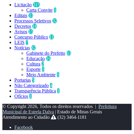
Licitação
315
Carta Convite
1
Editais
33
Processos Seletivos
32
Decretos
18
Avisos
15
Concurso Público
11
LEIS
7
Notícias
82
Gabinete do Prefeito
63
Educação
16
Cultura
2
Esporte
1
Meio Ambiente
1
Portarias
5
Não Categorizado
4
Transparência Pública
1
Ofícios
1
© Copyright 2026, Todos os direitos reservados |
Prefeitura
Municipal de Estrela Dalva
| Estado de Minas Gerais
Atendimento ao Cidadão
(32) 3464-1181
Facebook