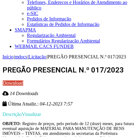
Telefones, Endereços e Horários de Atendimento ao
público
e-SIC
Pedidos de Informação
Estatísticas de Pedidos de Informação
SMAPMA
Regularização Ambiental
Formulários Regularização Ambiental
WEBMAIL CACS FUNDEB
Início
|
mdocs
|
Licitação
|
PREGÃO PRESENCIAL N.º 017/2023
PREGÃO PRESENCIAL N.º 017/2023
Download
14 Downloads
Última Atualiz.:
04-12-2023 7:57
Descrição
Visualizar
OBJETO:
Registro de preços, pelo período de 12 (doze) meses, para futura
eventual aquisição de MATERIAL PARA MANUTENÇÃO DE BENS
IMÓVEIS – TINTAS, em atendimento às secretarias da Prefeitura