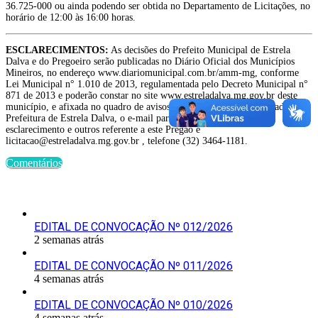
36.725-000 ou ainda podendo ser obtida no Departamento de Licitações, no
horário de 12:00 às 16:00 horas.
ESCLARECIMENTOS:
As decisões do Prefeito Municipal de Estrela
Dalva e do Pregoeiro serão publicadas no Diário Oficial dos Municípios
Mineiros, no endereço www.diariomunicipal.com.br/amm-mg, conforme
Lei Municipal n° 1.010 de 2013, regulamentada pelo Decreto Municipal n°
871 de 2013 e poderão constar no site www.estreladalva.mg.gov.br deste
município, e afixada no quadro de avisos localizado no hall de entrada da
Prefeitura de Estrela Dalva, o e-mail para contato, pedidos de
esclarecimento e outros referente a este Pregão é
licitacao@estreladalva.mg.gov.br , telefone (32) 3464-1181.
Comentários
Últimas Publicações
EDITAL DE CONVOCAÇÃO Nº 012/2026
2 semanas atrás
EDITAL DE CONVOCAÇÃO Nº 011/2026
4 semanas atrás
EDITAL DE CONVOCAÇÃO Nº 010/2026
4 semanas atrás