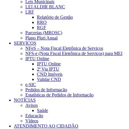
Leis Municipais
LEI ALDIR BLANC
LRF
Relatório de Gestão
RRO
RGF
Parcerias (MROSC)
Plano Pluri Anual
SERVIÇOS
NFeS – Nota Fiscal Eletrônica de Serviços
NFS-e (Nota Fiscal Eletrônica de Serviços) para MEI
IPTU Online
IPTU Online
2ª Via IPTU
CND Imóveis
Validar CND
e-SIC
Pedidos de Informação
Estatísticas de Pedidos de Informação
NOTÍCIAS
Avisos
Saúde
Educação
Vídeos
ATENDIMENTO AO CIDADÃO