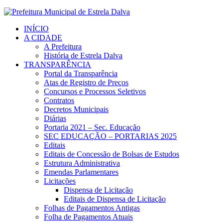
INÍCIO
A CIDADE
A Prefeitura
História de Estrela Dalva
TRANSPARÊNCIA
Portal da Transparência
Atas de Registro de Preços
Concursos e Processos Seletivos
Contratos
Decretos Municipais
Diárias
Portaria 2021 – Sec. Educação
SEC EDUCAÇÃO – PORTARIAS 2025
Editais
Editais de Concessão de Bolsas de Estudos
Estrutura Administrativa
Emendas Parlamentares
Licitações
Dispensa de Licitação
Editais de Dispensa de Licitação
Folhas de Pagamentos Antigas
Folha de Pagamentos Atuais