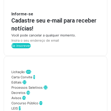
Mantenha-se Informado
Informe-se
Cadastre seu e-mail para receber
notícias!
Você pode cancelar a qualquer momento.
I
n
s
i
r
Categorias
a
o
Licitação
315
s
Carta Convite
1
e
Editais
33
u
Processos Seletivos
32
e
Decretos
18
n
Avisos
15
d
Concurso Público
11
e
LEIS
7