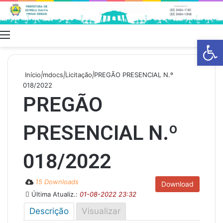
Menu
Swit
Barra de Fe
skin
Início
|
mdocs
|
Licitação
|
PREGÃO PRESENCIAL N.º
018/2022
PREGÃO
PRESENCIAL N.º
018/2022
15 Downloads
Download
Última Atualiz.:
01-08-2022 23:32
Descrição
Visualizar