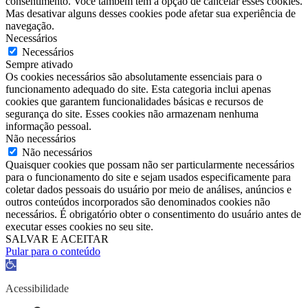
consentimento. Você também tem a opção de cancelar esses cookies.
Mas desativar alguns desses cookies pode afetar sua experiência de
navegação.
Necessários
Necessários
Sempre ativado
Os cookies necessários são absolutamente essenciais para o
funcionamento adequado do site. Esta categoria inclui apenas
cookies que garantem funcionalidades básicas e recursos de
segurança do site. Esses cookies não armazenam nenhuma
informação pessoal.
Não necessários
Não necessários
Quaisquer cookies que possam não ser particularmente necessários
para o funcionamento do site e sejam usados ​​especificamente para
coletar dados pessoais do usuário por meio de análises, anúncios e
outros conteúdos incorporados são denominados cookies não
necessários. É obrigatório obter o consentimento do usuário antes de
executar esses cookies no seu site.
SALVAR E ACEITAR
Pular para o conteúdo
Barra
de
Ferramentas
Acessibilidade
Aberta