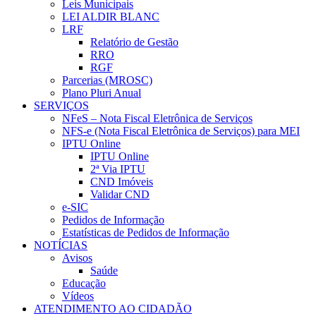
Leis Municipais
LEI ALDIR BLANC
LRF
Relatório de Gestão
RRO
RGF
Parcerias (MROSC)
Plano Pluri Anual
SERVIÇOS
NFeS – Nota Fiscal Eletrônica de Serviços
NFS-e (Nota Fiscal Eletrônica de Serviços) para MEI
IPTU Online
IPTU Online
2ª Via IPTU
CND Imóveis
Validar CND
e-SIC
Pedidos de Informação
Estatísticas de Pedidos de Informação
NOTÍCIAS
Avisos
Saúde
Educação
Vídeos
ATENDIMENTO AO CIDADÃO