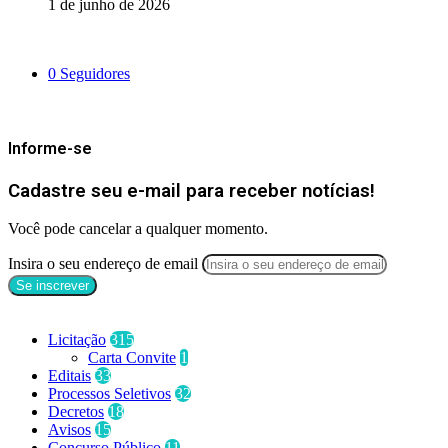
1 de junho de 2026
Siga-nos
0
Seguidores
Mantenha-se Informado
Informe-se
Cadastre seu e-mail para receber notícias!
Você pode cancelar a qualquer momento.
Insira o seu endereço de email
Categorias
Licitação
315
Carta Convite
1
Editais
33
Processos Seletivos
32
Decretos
18
Avisos
15
Concurso Público
11