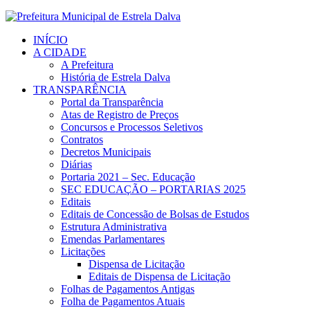
INÍCIO
A CIDADE
A Prefeitura
História de Estrela Dalva
TRANSPARÊNCIA
Portal da Transparência
Atas de Registro de Preços
Concursos e Processos Seletivos
Contratos
Decretos Municipais
Diárias
Portaria 2021 – Sec. Educação
SEC EDUCAÇÃO – PORTARIAS 2025
Editais
Editais de Concessão de Bolsas de Estudos
Estrutura Administrativa
Emendas Parlamentares
Licitações
Dispensa de Licitação
Editais de Dispensa de Licitação
Folhas de Pagamentos Antigas
Folha de Pagamentos Atuais