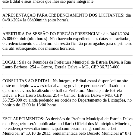
este Edital e seus anexos que lhes são parte integrante.
APRESENTAÇÃO PARA CREDENCIAMENTO DOS LICITANTES: dia
04/01/2024 às 08h00minh (oito horas).
ABERTURA DA SESSÃO DO PREGÃO PRESENCIAL: dia 04/01/2024
às 08h00minh (oito horas). Não havendo expediente nas datas supracitadas,
o credenciamento e a abertura da sessão ficarão prorrogados para o primeiro
dia útil subsequente, nos mesmos horários.
LOCAL: Sala de Reuniões da Prefeitura Municipal de Estrela Dalva, à Rua
Lauro Barbosa, 254 – Centro, Estrela Dalva – MG, CEP 36.725-000.
CONSULTAS AO EDITAL: Na íntegra, e Edital estará disponível no site
deste município www.estreladalva.mg.gov.br, e permanecerá afixado no
quadro de avisos localizado no hall da Prefeitura Municipal de Estrela
Dalva, à Rua Lauro Barbosa, 254 – Centro, Estrela Dalva – MG, CEP
36.725-000 ou ainda podendo ser obtida no Departamento de Licitações, no
horário de 12:00 às 16:00 horas.
ESCLARECIMENTOS: As decisões do Prefeito Municipal de Estrela Dalva
e do Pregoeiro serão publicadas no Diário Oficial dos Municípios Mineiros,
no endereço www.diariomunicipal.com.br/amm-mg, conforme Lei
Municipal n° 1.010 de 2013, regulamentada pelo Decreto Municipal n° 871