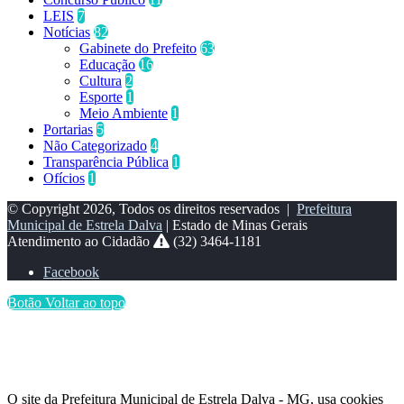
LEIS
7
Notícias
82
Gabinete do Prefeito
63
Educação
16
Cultura
2
Esporte
1
Meio Ambiente
1
Portarias
5
Não Categorizado
4
Transparência Pública
1
Ofícios
1
© Copyright 2026, Todos os direitos reservados |
Prefeitura
Municipal de Estrela Dalva
| Estado de Minas Gerais
Atendimento ao Cidadão
(32) 3464-1181
Facebook
Botão Voltar ao topo
O site da Prefeitura Municipal de Estrela Dalva - MG, usa cookies