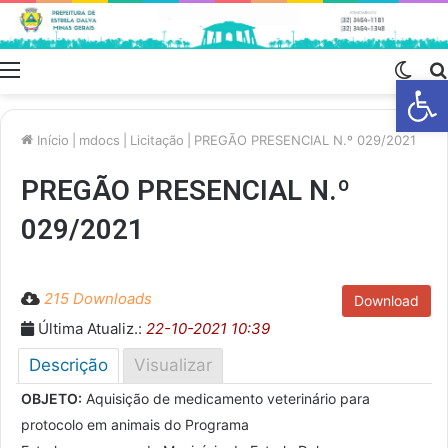
Menu
Swit
Barra de Fe
skin
Início
|
mdocs
|
Licitação
|
PREGÃO PRESENCIAL N.º 029/2021
PREGÃO PRESENCIAL N.º
029/2021
215 Downloads
Download
Última Atualiz.:
22-10-2021 10:39
Descrição
Visualizar
OBJETO:
Aquisição de medicamento veterinário para
protocolo em animais do Programa