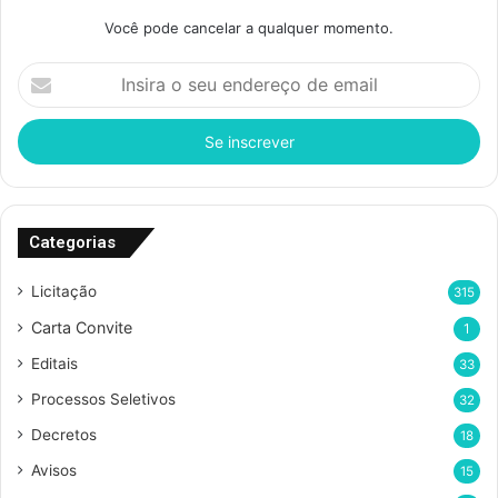
Você pode cancelar a qualquer momento.
I
n
s
i
r
a
o
s
Categorias
e
u
Licitação
315
e
Carta Convite
1
n
d
Editais
33
e
Processos Seletivos
r
32
e
Decretos
18
ç
o
Avisos
15
d