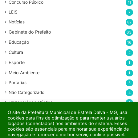
Concurso Público
11
e
e
LEIS
7
m
Notícias
82
a
i
Gabinete do Prefeito
63
l
Educação
16
Cultura
2
Esporte
1
Meio Ambiente
1
Portarias
5
Não Categorizado
4
Transparência Pública
1
O site da Prefeitura Municipal de Estrela Dalva - MG, usa
Ofícios
1
cookies para fins de otimização e para manter usuários
logados (conectados) nos ambientes do sistema. Esses
cookies são essenciais para melhorar sua experiência de
navegação e fornecer o melhor serviço online possível.