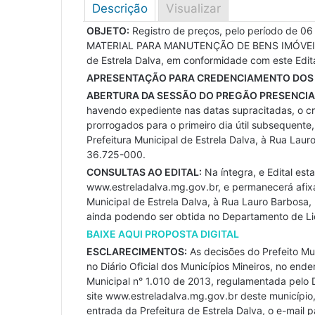
Descrição
Visualizar
OBJETO:
Registro de preços, pelo período de 06 
MATERIAL PARA MANUTENÇÃO DE BENS IMÓVEIS, em
de Estrela Dalva, em conformidade com este Edita
APRESENTAÇÃO PARA CREDENCIAMENTO DOS 
ABERTURA DA SESSÃO DO PREGÃO PRESENCIA
havendo expediente nas datas supracitadas, o cr
prorrogados para o primeiro dia útil subsequent
Prefeitura Municipal de Estrela Dalva, à Rua Laur
36.725-000.
CONSULTAS AO EDITAL:
Na íntegra, e Edital esta
www.estreladalva.mg.gov.br, e permanecerá afixad
Municipal de Estrela Dalva, à Rua Lauro Barbosa
ainda podendo ser obtida no Departamento de Lic
BAIXE AQUI PROPOSTA DIGITAL
ESCLARECIMENTOS:
As decisões do Prefeito Mun
no Diário Oficial dos Municípios Mineiros, no e
Municipal n° 1.010 de 2013, regulamentada pelo 
site www.estreladalva.mg.gov.br deste município,
entrada da Prefeitura de Estrela Dalva, o e-mail 