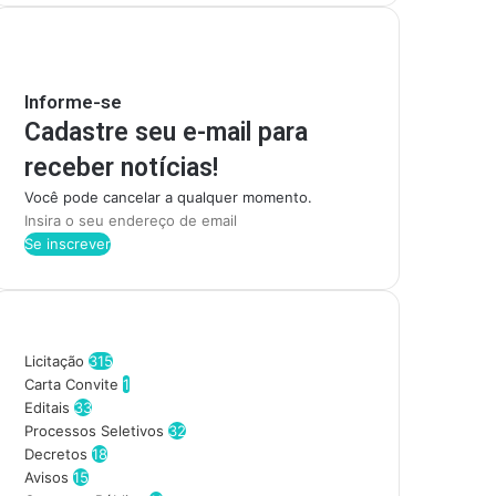
Mantenha-se Informado
Informe-se
Cadastre seu e-mail para
receber notícias!
Você pode cancelar a qualquer momento.
I
n
s
i
r
Categorias
a
o
Licitação
315
s
Carta Convite
1
e
Editais
33
u
Processos Seletivos
32
e
Decretos
18
n
Avisos
15