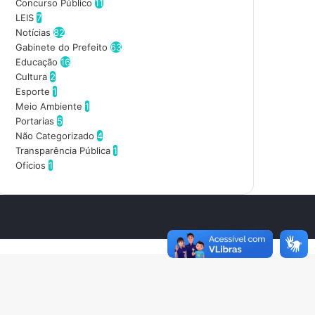
d
Concurso Público
11
e
LEIS
7
r
Notícias
82
e
Gabinete do Prefeito
63
ç
Educação
16
o
Cultura
2
d
Esporte
1
e
Meio Ambiente
1
e
Portarias
5
m
Não Categorizado
4
a
Transparência Pública
1
i
Ofícios
1
l