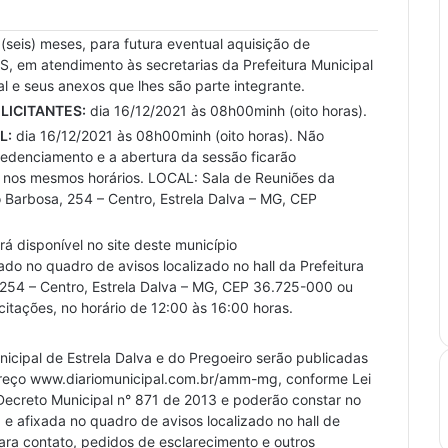
(seis) meses, para futura eventual aquisição de
 atendimento às secretarias da Prefeitura Municipal
l e seus anexos que lhes são parte integrante.
LICITANTES:
dia 16/12/2021 às 08h00minh (oito horas).
L:
dia 16/12/2021 às 08h00minh (oito horas). Não
edenciamento e a abertura da sessão ficarão
e, nos mesmos horários. LOCAL: Sala de Reuniões da
o Barbosa, 254 – Centro, Estrela Dalva – MG, CEP
rá disponível no site deste município
o no quadro de avisos localizado no hall da Prefeitura
, 254 – Centro, Estrela Dalva – MG, CEP 36.725-000 ou
itações, no horário de 12:00 às 16:00 horas.
icipal de Estrela Dalva e do Pregoeiro serão publicadas
ndereço www.diariomunicipal.com.br/amm-mg, conforme Lei
Decreto Municipal n° 871 de 2013 e poderão constar no
 e afixada no quadro de avisos localizado no hall de
para contato, pedidos de esclarecimento e outros