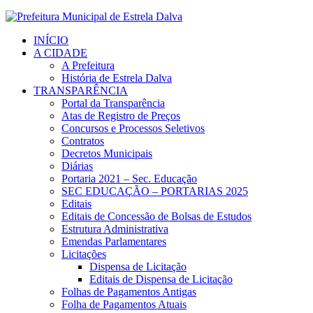
INÍCIO
A CIDADE
A Prefeitura
História de Estrela Dalva
TRANSPARÊNCIA
Portal da Transparência
Atas de Registro de Preços
Concursos e Processos Seletivos
Contratos
Decretos Municipais
Diárias
Portaria 2021 – Sec. Educação
SEC EDUCAÇÃO – PORTARIAS 2025
Editais
Editais de Concessão de Bolsas de Estudos
Estrutura Administrativa
Emendas Parlamentares
Licitações
Dispensa de Licitação
Editais de Dispensa de Licitação
Folhas de Pagamentos Antigas
Folha de Pagamentos Atuais