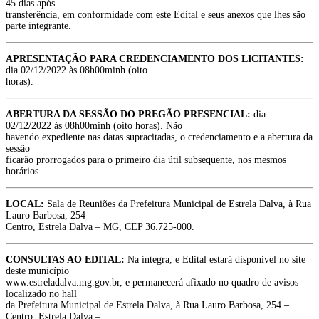
45 dias após
transferência, em conformidade com este Edital e seus anexos que lhes são
parte integrante.
APRESENTAÇÃO PARA CREDENCIAMENTO DOS LICITANTES:
dia 02/12/2022 às 08h00minh (oito
horas).
ABERTURA DA SESSÃO DO PREGÃO PRESENCIAL:
dia
02/12/2022 às 08h00minh (oito horas). Não
havendo expediente nas datas supracitadas, o credenciamento e a abertura da
sessão
ficarão prorrogados para o primeiro dia útil subsequente, nos mesmos
horários.
LOCAL:
Sala de Reuniões da Prefeitura Municipal de Estrela Dalva, à Rua
Lauro Barbosa, 254 –
Centro, Estrela Dalva – MG, CEP 36.725-000.
CONSULTAS AO EDITAL:
Na íntegra, e Edital estará disponível no site
deste município
www.estreladalva.mg.gov.br, e permanecerá afixado no quadro de avisos
localizado no hall
da Prefeitura Municipal de Estrela Dalva, à Rua Lauro Barbosa, 254 –
Centro, Estrela Dalva –