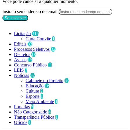
Você pode cancelar a qualquer momento.
Insira o seu endereço de email
Categorias
Licitação
315
Carta Convite
1
Editais
33
Processos Seletivos
32
Decretos
18
Avisos
15
Concurso Público
11
LEIS
7
Notícias
82
Gabinete do Prefeito
63
Educação
16
Cultura
2
Esporte
1
Meio Ambiente
1
Portarias
5
Não Categorizado
4
Transparência Pública
1
Ofícios
1