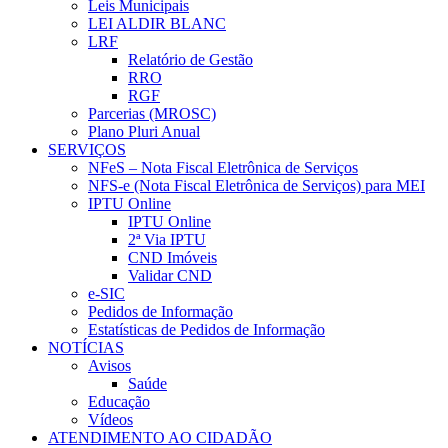
Leis Municipais
LEI ALDIR BLANC
LRF
Relatório de Gestão
RRO
RGF
Parcerias (MROSC)
Plano Pluri Anual
SERVIÇOS
NFeS – Nota Fiscal Eletrônica de Serviços
NFS-e (Nota Fiscal Eletrônica de Serviços) para MEI
IPTU Online
IPTU Online
2ª Via IPTU
CND Imóveis
Validar CND
e-SIC
Pedidos de Informação
Estatísticas de Pedidos de Informação
NOTÍCIAS
Avisos
Saúde
Educação
Vídeos
ATENDIMENTO AO CIDADÃO