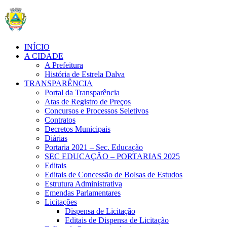
INÍCIO
A CIDADE
A Prefeitura
História de Estrela Dalva
TRANSPARÊNCIA
Portal da Transparência
Atas de Registro de Preços
Concursos e Processos Seletivos
Contratos
Decretos Municipais
Diárias
Portaria 2021 – Sec. Educação
SEC EDUCAÇÃO – PORTARIAS 2025
Editais
Editais de Concessão de Bolsas de Estudos
Estrutura Administrativa
Emendas Parlamentares
Licitações
Dispensa de Licitação
Editais de Dispensa de Licitação