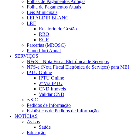
Folhas de Pagamentos Antigas
Folha de Pagamentos Atuais
Leis Municipais
LEI ALDIR BLANC
LRF
Relatório de Gestão
RRO
RGF
Parcerias (MROSC)
Plano Pluri Anual
SERVIÇOS
NFeS – Nota Fiscal Eletrônica de Serviços
NFS-e (Nota Fiscal Eletrônica de Serviços) para MEI
IPTU Online
IPTU Online
2ª Via IPTU
CND Imóveis
Validar CND
e-SIC
Pedidos de Informação
Estatísticas de Pedidos de Informação
NOTÍCIAS
Avisos
Saúde
Educação