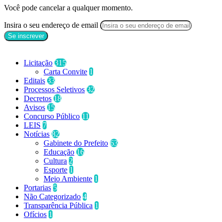
Você pode cancelar a qualquer momento.
Insira o seu endereço de email
Categorias
Licitação
315
Carta Convite
1
Editais
33
Processos Seletivos
32
Decretos
18
Avisos
15
Concurso Público
11
LEIS
7
Notícias
82
Gabinete do Prefeito
63
Educação
16
Cultura
2
Esporte
1
Meio Ambiente
1
Portarias
5
Não Categorizado
4
Transparência Pública
1
Ofícios
1