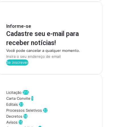
Mantenha-se Informado
Informe-se
Cadastre seu e-mail para
receber notícias!
Você pode cancelar a qualquer momento.
I
n
s
i
r
Categorias
a
o
Licitação
315
s
Carta Convite
1
e
Editais
33
u
Processos Seletivos
32
e
Decretos
18
n
Avisos
15