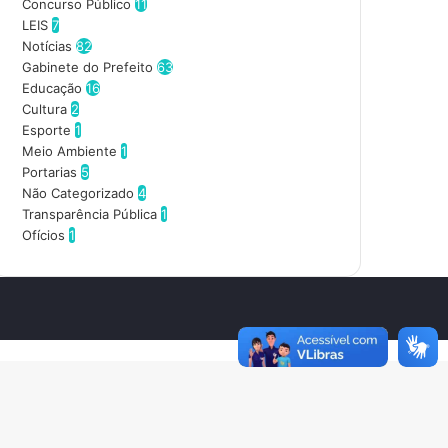
d
Concurso Público
11
e
LEIS
7
r
Notícias
82
e
Gabinete do Prefeito
63
ç
Educação
16
o
Cultura
2
d
Esporte
1
e
Meio Ambiente
1
e
Portarias
5
m
Não Categorizado
4
a
Transparência Pública
1
i
Ofícios
1
l