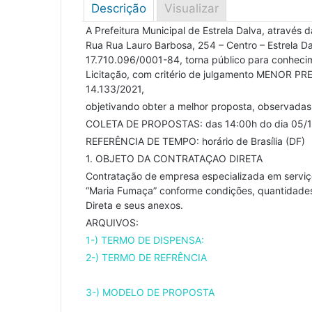
Descrição
Visualizar
A Prefeitura Municipal de Estrela Dalva, através
Rua Rua Lauro Barbosa, 254 – Centro – Estrela D
17.710.096/0001-84, torna público para conhecim
Licitação, com critério de julgamento MENOR PREÇ
14.133/2021,
objetivando obter a melhor proposta, observadas 
COLETA DE PROPOSTAS: das 14:00h do dia 05/12
REFERÊNCIA DE TEMPO: horário de Brasília (DF)
1. OBJETO DA CONTRATAÇAO DIRETA
Contratação de empresa especializada em serviço
“Maria Fumaça” conforme condições, quantidades
Direta e seus anexos.
ARQUIVOS:
1-) TERMO DE DISPENSA:
2-) TERMO DE REFRÊNCIA
3-) MODELO DE PROPOSTA