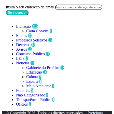
Insira o seu endereço de email
Categorias
Licitação
315
Carta Convite
1
Editais
33
Processos Seletivos
32
Decretos
18
Avisos
15
Concurso Público
11
LEIS
7
Notícias
82
Gabinete do Prefeito
63
Educação
16
Cultura
2
Esporte
1
Meio Ambiente
1
Portarias
5
Não Categorizado
4
Transparência Pública
1
Ofícios
1
© Copyright 2026, Todos os direitos reservados |
Prefeitura