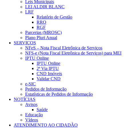
Leis Municipais
LEI ALDIR BLANC
LRF
Relatório de Gestão
RRO
RGF
Parcerias (MROSC)
Plano Pluri Anual
SERVIÇOS
NFeS – Nota Fiscal Eletrônica de Serviços
NFS-e (Nota Fiscal Eletrônica de Serviços) para MEI
IPTU Online
IPTU Online
2ª Via IPTU
CND Imóveis
Validar CND
e-SIC
Pedidos de Informação
Estatísticas de Pedidos de Informação
NOTÍCIAS
Avisos
Saúde
Educação
Vídeos
ATENDIMENTO AO CIDADÃO