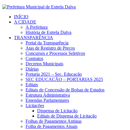
INÍCIO
A CIDADE
A Prefeitura
História de Estrela Dalva
TRANSPARÊNCIA
Portal da Transparência
Atas de Registro de Preços
Concursos e Processos Seletivos
Contratos
Decretos Municipais
Diárias
Portaria 2021 – Sec. Educação
SEC EDUCAÇÃO – PORTARIAS 2025
Editais
Editais de Concessão de Bolsas de Estudos
Estrutura Administrativa
Emendas Parlamentares
Licitações
Dispensa de Licitação
Editais de Dispensa de Licitação
Folhas de Pagamentos Antigas
Folha de Pagamentos Atuais