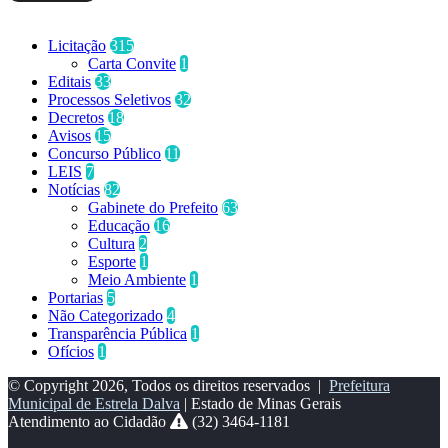
Categorias
Licitação
315
Carta Convite
1
Editais
33
Processos Seletivos
32
Decretos
18
Avisos
15
Concurso Público
11
LEIS
7
Notícias
82
Gabinete do Prefeito
63
Educação
16
Cultura
2
Esporte
1
Meio Ambiente
1
Portarias
5
Não Categorizado
4
Transparência Pública
1
Ofícios
1
© Copyright 2026, Todos os direitos reservados |
Prefeitura
Municipal de Estrela Dalva
| Estado de Minas Gerais
Atendimento ao Cidadão
(32) 3464-1181