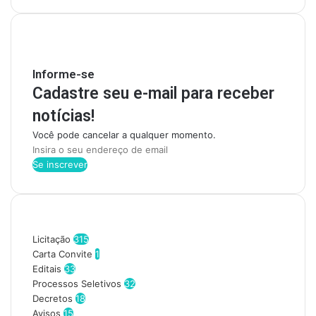
Mantenha-se Informado
Informe-se
Cadastre seu e-mail para receber
notícias!
Você pode cancelar a qualquer momento.
I
n
s
i
r
Categorias
a
o
Licitação
315
s
Carta Convite
1
e
Editais
33
u
Processos Seletivos
32
e
Decretos
18
n
Avisos
15