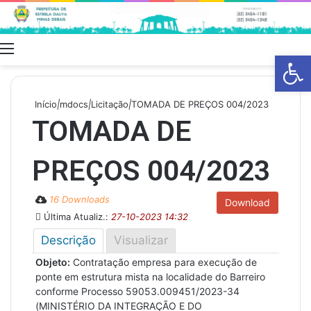
Menu
Swit
Barra de Fe
skin
Início
|
mdocs
|
Licitação
|
TOMADA DE PREÇOS 004/2023
TOMADA DE
PREÇOS 004/2023
16 Downloads
Download
Última Atualiz.:
27-10-2023 14:32
Descrição
Visualizar
Objeto:
Contratação empresa para execução de
ponte em estrutura mista na localidade do Barreiro
conforme Processo 59053.009451/2023-34
(MINISTÉRIO DA INTEGRAÇÃO E DO