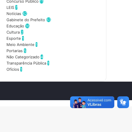
d
Concurso Público
11
e
LEIS
7
r
Notícias
82
e
Gabinete do Prefeito
63
ç
Educação
16
o
Cultura
2
d
Esporte
1
e
Meio Ambiente
1
e
Portarias
5
m
Não Categorizado
4
a
Transparência Pública
1
i
Ofícios
1
l