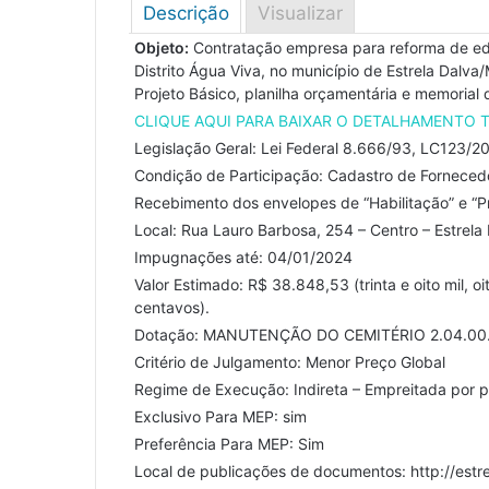
Descrição
Visualizar
Objeto:
Contratação empresa para reforma de edif
Distrito Água Viva, no município de Estrela Dal
Projeto Básico, planilha orçamentária e memorial d
CLIQUE AQUI PARA BAIXAR O DETALHAMENTO 
Legislação Geral: Lei Federal 8.666/93, LC123/2
Condição de Participação: Cadastro de Fornecedo
Recebimento dos envelopes de “Habilitação” e “P
Local: Rua Lauro Barbosa, 254 – Centro – Estrel
Impugnações até: 04/01/2024
Valor Estimado: R$ 38.848,53 (trinta e oito mil, oi
centavos).
Dotação: MANUTENÇÃO DO CEMITÉRIO 2.04.00.1
Critério de Julgamento: Menor Preço Global
Regime de Execução: Indireta – Empreitada por p
Exclusivo Para MEP: sim
Preferência Para MEP: Sim
Local de publicações de documentos: http://estre