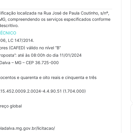
icação localizada na Rua José de Paula Coutinho, s/nº,
va/MG, compreendendo os serviços especificados conforme
escritivo.
TÉCNICO
006, LC 147/2014.
res (CAFED) válido no nível “B”
roposta”: até às 08:00h do dia 11/01/2024
a Dalva – MG – CEP 36.725-000
tocentos e quarenta e oito reais e cinquenta e três
5.452.0009.2.0024-4.4.90.51 (1.704.000)
reço global
ladalva.mg.gov.br/licitacao/