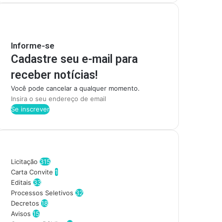
Mantenha-se Informado
Informe-se
Cadastre seu e-mail para
receber notícias!
Você pode cancelar a qualquer momento.
I
n
s
i
r
Categorias
a
o
Licitação
315
s
Carta Convite
1
e
Editais
33
u
Processos Seletivos
32
e
Decretos
18
n
Avisos
15