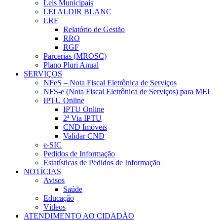
Leis Municipais
LEI ALDIR BLANC
LRF
Relatório de Gestão
RRO
RGF
Parcerias (MROSC)
Plano Pluri Anual
SERVIÇOS
NFeS – Nota Fiscal Eletrônica de Serviços
NFS-e (Nota Fiscal Eletrônica de Serviços) para MEI
IPTU Online
IPTU Online
2ª Via IPTU
CND Imóveis
Validar CND
e-SIC
Pedidos de Informação
Estatísticas de Pedidos de Informação
NOTÍCIAS
Avisos
Saúde
Educação
Vídeos
ATENDIMENTO AO CIDADÃO