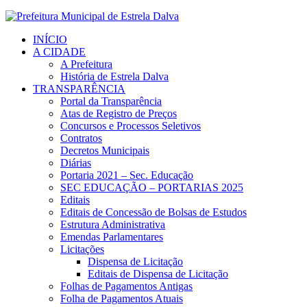
INÍCIO
A CIDADE
A Prefeitura
História de Estrela Dalva
TRANSPARÊNCIA
Portal da Transparência
Atas de Registro de Preços
Concursos e Processos Seletivos
Contratos
Decretos Municipais
Diárias
Portaria 2021 – Sec. Educação
SEC EDUCAÇÃO – PORTARIAS 2025
Editais
Editais de Concessão de Bolsas de Estudos
Estrutura Administrativa
Emendas Parlamentares
Licitações
Dispensa de Licitação
Editais de Dispensa de Licitação
Folhas de Pagamentos Antigas
Folha de Pagamentos Atuais