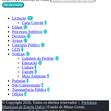
Categorias
Licitação
315
Carta Convite
1
Editais
33
Processos Seletivos
32
Decretos
18
Avisos
15
Concurso Público
11
LEIS
7
Notícias
82
Gabinete do Prefeito
63
Educação
16
Cultura
2
Esporte
1
Meio Ambiente
1
Portarias
5
Não Categorizado
4
Transparência Pública
1
Ofícios
1
© Copyright 2026, Todos os direitos reservados |
Prefeitura
Municipal de Estrela Dalva
| Estado de Minas Gerais