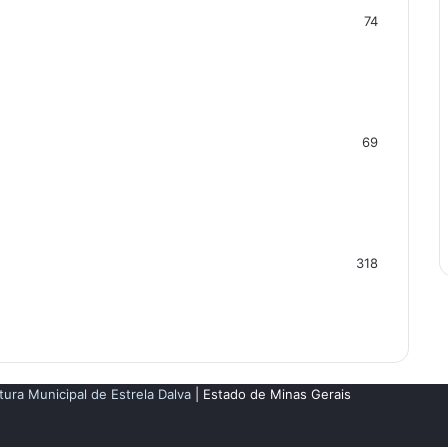
74
69
318
tura Municipal de Estrela Dalva
| Estado de Minas Gerais