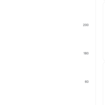
200
180
60