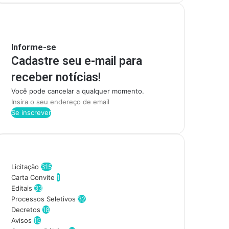
Mantenha-se Informado
Informe-se
Cadastre seu e-mail para
receber notícias!
Você pode cancelar a qualquer momento.
I
n
s
i
r
Categorias
a
o
Licitação
315
s
Carta Convite
1
e
Editais
33
u
Processos Seletivos
32
e
Decretos
18
n
Avisos
15