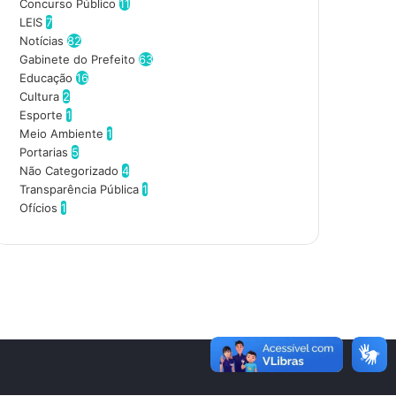
d
Concurso Público
11
e
LEIS
7
r
Notícias
82
e
Gabinete do Prefeito
63
ç
Educação
16
o
Cultura
2
d
Esporte
1
e
Meio Ambiente
1
e
Portarias
5
m
Não Categorizado
4
a
Transparência Pública
1
i
Ofícios
1
l