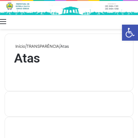
Menu
Swit
Barra de Fe
skin
Início
|
TRANSPARÊNCIA
|
Atas
Atas
Últimas Publicações