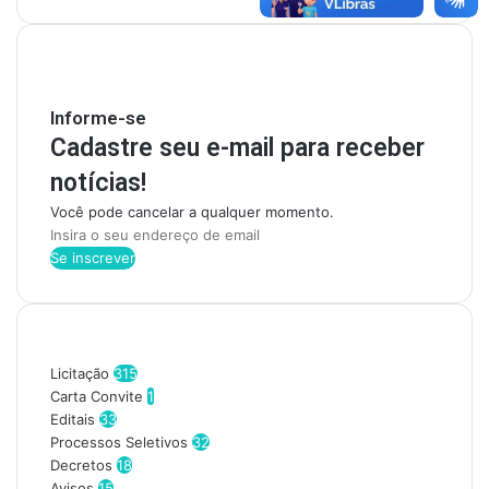
Mantenha-se Informado
Informe-se
Cadastre seu e-mail para receber
notícias!
Você pode cancelar a qualquer momento.
I
n
s
i
r
Categorias
a
o
Licitação
315
s
Carta Convite
1
e
Editais
33
u
Processos Seletivos
32
e
Decretos
18
n
Avisos
15