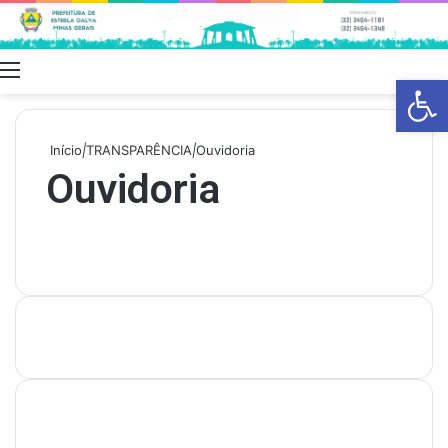
Menu
Swit
Barra de Fe
skin
Início
|
TRANSPARÊNCIA
|
Ouvidoria
Ouvidoria
Últimas Publicações