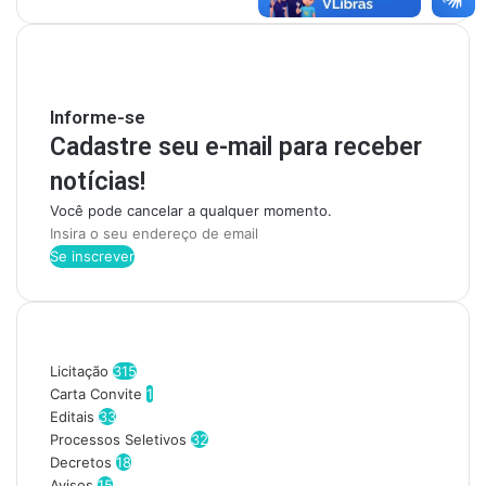
Mantenha-se Informado
Informe-se
Cadastre seu e-mail para receber
notícias!
Você pode cancelar a qualquer momento.
I
n
s
i
r
Categorias
a
o
Licitação
315
s
Carta Convite
1
e
Editais
33
u
Processos Seletivos
32
e
Decretos
18
n
Avisos
15